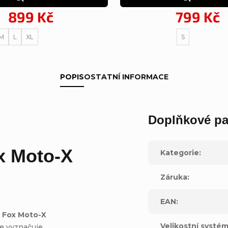
899 Kč
799 Kč
M
L
XL
S
POPIS
OSTATNÍ INFORMACE
Doplňkové pa
x Moto-X
Kategorie
:
Záruka
:
EAN
:
?
Fox Moto-X
Velikostní systé
se vyznačuje