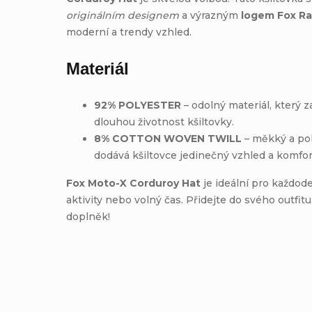
originálním designem
a výrazným
logem Fox Ra
moderní a trendy vzhled.
Materiál
92% POLYESTER
– odolný materiál, který z
dlouhou životnost kšiltovky.
8% COTTON WOVEN TWILL
– měkký a poh
dodává kšiltovce jedinečný vzhled a komfort
Fox Moto-X Corduroy Hat
je ideální pro každod
aktivity nebo volný čas. Přidejte do svého outfitu 
doplněk!