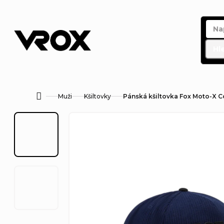
Přejít
na
obsah
Hl
Muži
Kšiltovky
Pánská kšiltovka Fox Moto-X C
Domů