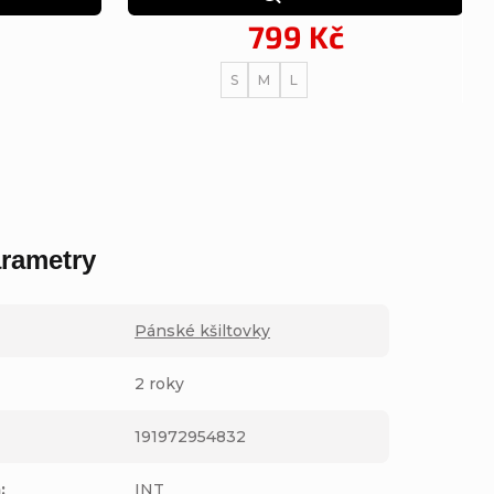
799 Kč
S
M
L
rametry
Pánské kšiltovky
2 roky
191972954832
m
:
INT