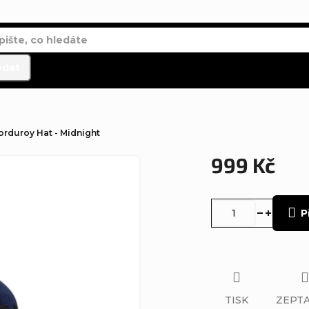
edat
orduroy Hat - Midnight
999 Kč
Měrná
cena:
P
TISK
ZEPTA