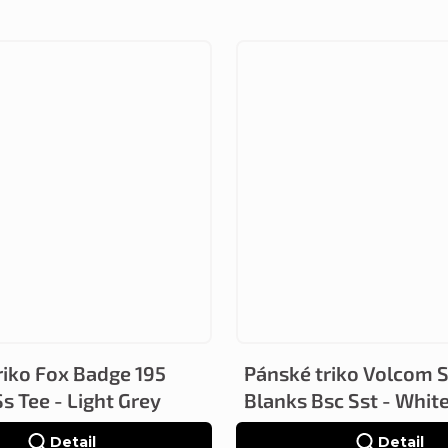
riko Fox Badge 195
Pánské triko Volcom 
Ss Tee - Light Grey
Blanks Bsc Sst - Whit
Detail
Detail