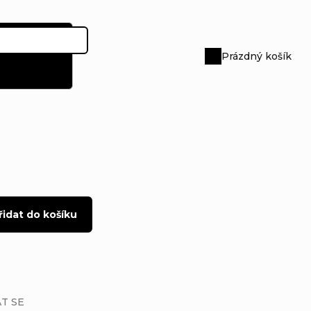
Prázdný košík
Nákupní
košík
řidat do košíku
T SE