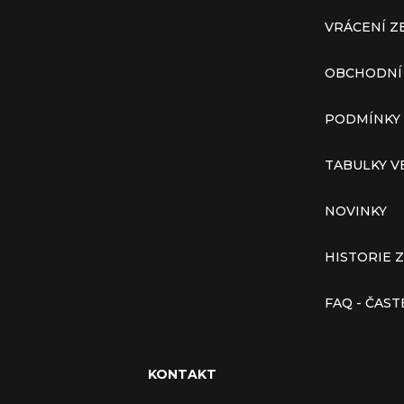
VRÁCENÍ Z
OBCHODNÍ
PODMÍNKY
TABULKY V
NOVINKY
HISTORIE 
FAQ - ČAS
KONTAKT