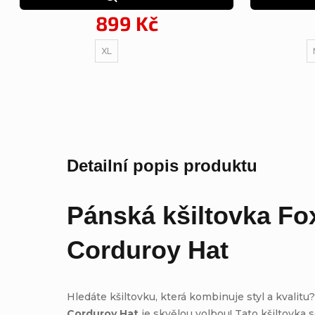
899 Kč
XL
Detailní popis produktu
Pánská kšiltovka
Fo
Corduroy Hat
Hledáte kšiltovku, která kombinuje styl a kvalitu
Corduroy Hat
je skvělou volbou! Tato kšiltovka 