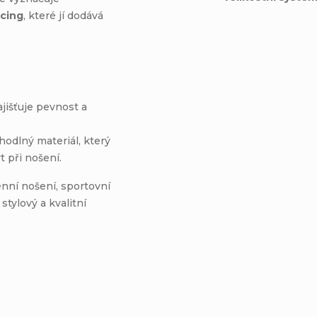
cing
, které jí dodává
ajišťuje pevnost a
odlný materiál, který
 při nošení.
enní nošení, sportovní
stylový a kvalitní