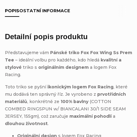
POPIS
OSTATNÍ INFORMACE
Detailní popis produktu
Představujeme vám
Pánské triko Fox Fox Wing Ss Prem
Tee
– ideální volbu pro každého, kdo hledá
kvalitní a
stylové
triko s
originálním designem
a logem Fox
Racing.
Toto triko se pyšní
ikonickým logem Fox Racing
, které
mu dodává ten správný říz. Je vyrobeno z
prvotřídních
materiálů
, konkrétně ze
100% bavlny
(COTTON
COMBED RINGSPUN w/ BIANCALANI 30/1 SIDE SEAM
JERSEY, 155gm), což zaručuje
maximální pohodlí
a
dlouhou životnost
.
Originální design
s logem Fox Racing