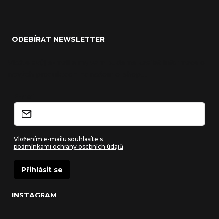
Z
á
ODEBÍRAT NEWSLETTER
p
a
Vložte svůj e-mail a my vám budeme zasílat informace o
nových produktech na našem e-shopu.
t
í
E-mail
Vložením e-mailu souhlasíte s
podmínkami ochrany osobních údajů
Přihlásit se
INSTAGRAM