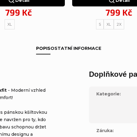
Detail
Detail
799 Kč
799 Kč
XL
S
XL
2X
POPIS
OSTATNÍ INFORMACE
Doplňkové pa
fit
- Moderní vzhled
Kategorie
:
mfort!
 s pánskou kšiltovkou
e navržen pro ty, kdo
výbavu schopnou držet
Záruka
:
nímu designu a