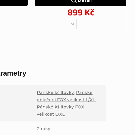
Detail
899 Kč
M
rametry
Pánské kšiltovky
,
Pánské
oblečení FOX velikost L/XL
,
Pánské kšiltovky FOX
velikost L/XL
2 roky