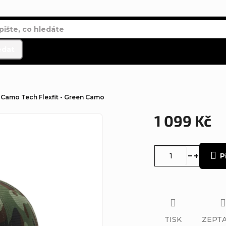
edat
 Camo Tech Flexfit - Green Camo
1 099 Kč
Měrná
cena:
P
TISK
ZEPTA