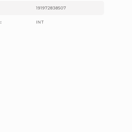
191972838507
m
:
INT