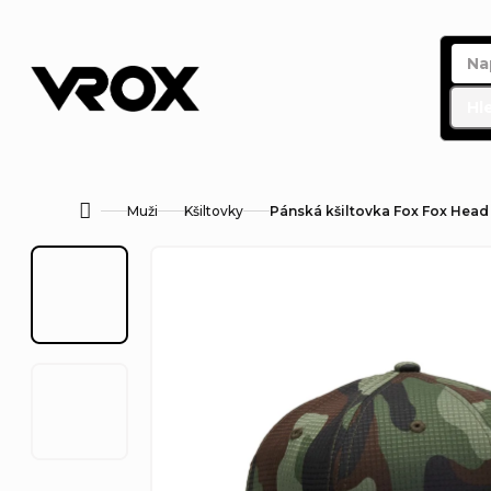
Přejít
na
obsah
Hl
Muži
Kšiltovky
Pánská kšiltovka Fox Fox Head
Domů