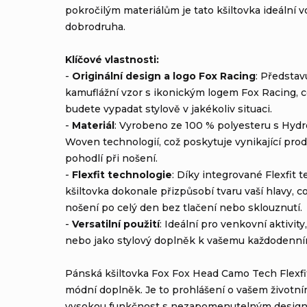
pokročilým materiálům je tato kšiltovka ideální 
dobrodruha.
Klíčové vlastnosti:
-
Originální design a logo Fox Racing
: Představ
kamuflážní vzor s ikonickým logem Fox Racing, c
budete vypadat stylově v jakékoliv situaci.
-
Materiál
: Vyrobeno ze 100 % polyesteru s Hydro
Woven technologií, což poskytuje vynikající prody
pohodlí při nošení.
-
Flexfit technologie
: Díky integrované Flexfit t
kšiltovka dokonale přizpůsobí tvaru vaší hlavy, c
nošení po celý den bez tlačení nebo sklouznutí.
-
Versatilní použití
: Ideální pro venkovní aktivity
nebo jako stylový doplněk k vašemu každodenním
Pánská kšiltovka Fox Fox Head Camo Tech Flexfit
módní doplněk. Je to prohlášení o vašem životním
vysokou funkčnost s nezapomenutelným designe