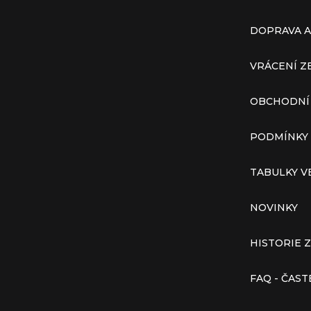
DOPRAVA A
VRÁCENÍ Z
OBCHODNÍ
PODMÍNKY
TABULKY V
NOVINKY
HISTORIE 
FAQ - ČAS