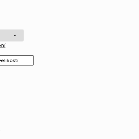
ení
elikostí