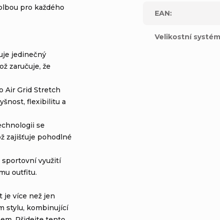
volbou pro každého
EAN
:
Velikostní systé
uje jedinečný
ož zaručuje, že
 Air Grid Stretch
šnost, flexibilitu a
echnologii se
ož zajišťuje pohodlné
, sportovní využití
u outfitu.
 je více než jen
 stylu, kombinující
m. Přidejte tento