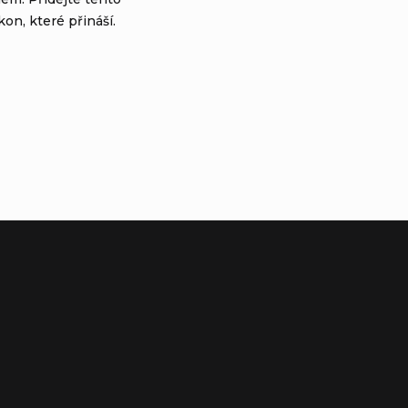
kon, které přináší.
ne, CA 92606United States
pe S.L.UC
al Mas Blau 108820 El Prat del Llobregat Barcelona, SPAIN
t.com