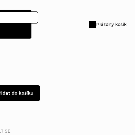
Prázdný košík
Nákupní
košík
řidat do košíku
T SE