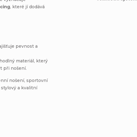
cing
, které jí dodává
ajišťuje pevnost a
odlný materiál, který
 při nošení.
enní nošení, sportovní
stylový a kvalitní