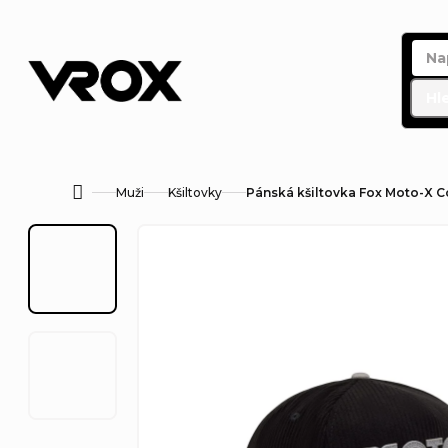
Přejít
na
obsah
Hl
Muži
Kšiltovky
Pánská kšiltovka Fox Moto-X C
Domů