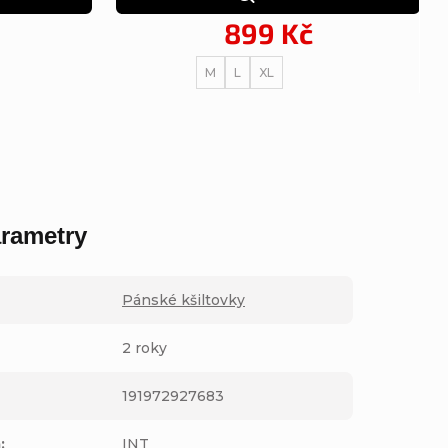
899 Kč
M
L
XL
rametry
Pánské kšiltovky
2 roky
191972927683
m
:
INT