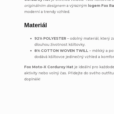
originálním designem
a výrazným
logem Fox Ra
moderní a trendy vzhled.
Materiál
92% POLYESTER
– odolný materiál, který z
dlouhou životnost kšiltovky.
8% COTTON WOVEN TWILL
– měkký a poh
dodává kšiltovce jedinečný vzhled a komfort
Fox Moto-X Corduroy Hat
je ideální pro každod
aktivity nebo volný čas. Přidejte do svého outfitu 
doplněk!