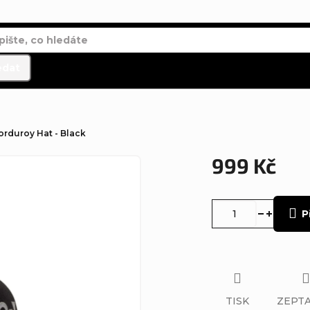
edat
orduroy Hat - Black
999 Kč
Měrná
cena:
P
TISK
ZEPTA