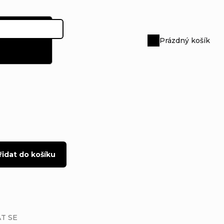
Prázdný košík
Nákupní
košík
řidat do košíku
T SE