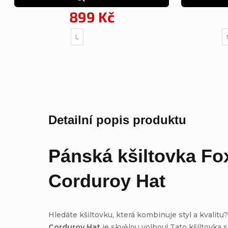
899 Kč
L
Detailní popis produktu
Pánská kšiltovka
Fo
Corduroy Hat
Hledáte kšiltovku, která kombinuje styl a kvalitu
Corduroy Hat
je skvělou volbou! Tato kšiltovka 