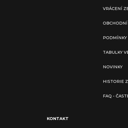
VRÁCENÍ Z
OBCHODNÍ
PODMÍNKY
TABULKY V
NOVINKY
HISTORIE 
FAQ - ČAS
KONTAKT