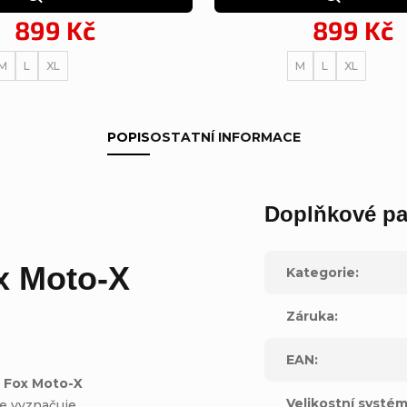
899 Kč
899 Kč
M
L
XL
M
L
XL
POPIS
OSTATNÍ INFORMACE
Doplňkové pa
x Moto-X
Kategorie
:
Záruka
:
EAN
:
?
Fox Moto-X
Velikostní systé
se vyznačuje