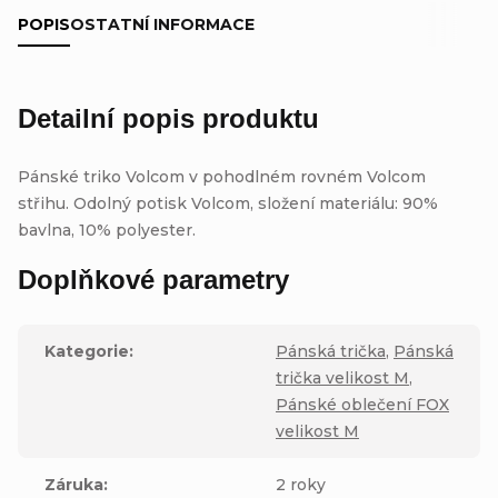
POPIS
OSTATNÍ INFORMACE
Detailní popis produktu
Pánské triko Volcom v pohodlném rovném Volcom
střihu. Odolný potisk Volcom, složení materiálu: 90%
bavlna, 10% polyester.
Doplňkové parametry
Kategorie
:
Pánská trička
,
Pánská
trička velikost M
,
Pánské oblečení FOX
velikost M
Záruka
:
2 roky