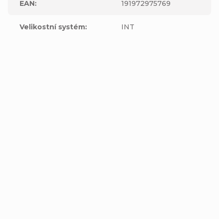
EAN
:
191972975769
Velikostní systém
:
INT
Výrobní
společnost
Fox Head
:
Inc.16752 Armstrong AveIrvine, CA
Adresa
:
92606United States
Zástupce
výrobce v
Adventure Sports Group Europe S.L.UC
EU
:
Adresa
Canudas 13-15 Parc Empresarial Mas Blau
zástupce v
108820 El Prat del Llobregat Barcelona,
EU
:
SPAIN
E-mail
zástupce v
Product.compliance@revelyst.com
EU
: