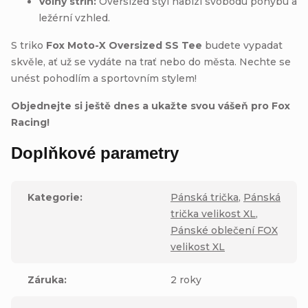
Volný střih:
Oversized styl nabízí svobodu pohybu a
ležérní vzhled.
S triko
Fox Moto-X Oversized SS Tee
budete vypadat
skvěle, ať už se vydáte na trať nebo do města. Nechte se
unést pohodlím a sportovním stylem!
Objednejte si ještě dnes a ukažte svou vášeň pro Fox
Racing!
Doplňkové parametry
Kategorie
:
Pánská trička
,
Pánská
trička velikost XL
,
Pánské oblečení FOX
velikost XL
Záruka
:
2 roky