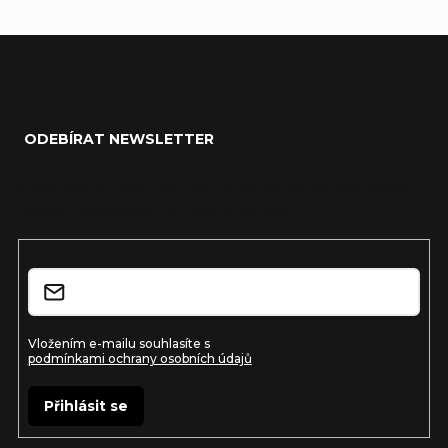
Z
á
ODEBÍRAT NEWSLETTER
p
a
Vložte svůj e-mail a my vám budeme zasílat informace o
nových produktech na našem e-shopu.
t
í
E-mail
Vložením e-mailu souhlasíte s
podmínkami ochrany osobních údajů
Přihlásit se