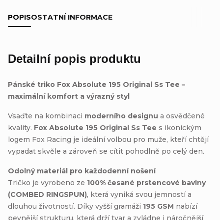
POPIS
OSTATNÍ INFORMACE
Detailní popis produktu
Pánské triko Fox Absolute 195 Original Ss Tee –
maximální komfort a výrazný styl
Vsaďte na kombinaci
moderního designu
a osvědčené
kvality.
Fox Absolute 195 Original Ss Tee
s ikonickým
logem Fox Racing je ideální volbou pro muže, kteří chtějí
vypadat skvěle a zároveň se cítit pohodlně po celý den.
Odolný materiál pro každodenní nošení
Tričko je vyrobeno ze
100% česané prstencové bavlny
(COMBED RINGSPUN)
, která vyniká svou jemností a
dlouhou životností. Díky vyšší gramáži
195 GSM
nabízí
pevnější strukturu, která drží tvar a zvládne i náročnější