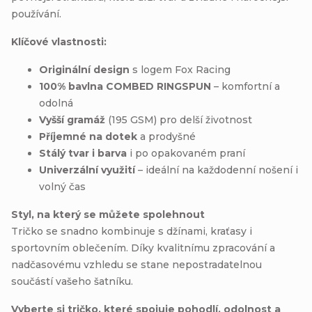
používání.
Klíčové vlastnosti:
Originální design
s logem Fox Racing
100% bavlna COMBED RINGSPUN
– komfortní a
odolná
Vyšší gramáž
(195 GSM) pro delší životnost
Příjemné na dotek
a prodyšné
Stálý tvar i barva
i po opakovaném praní
Univerzální využití
– ideální na každodenní nošení i
volný čas
Styl, na který se můžete spolehnout
Tričko se snadno kombinuje s džínami, kraťasy i
sportovním oblečením. Díky kvalitnímu zpracování a
nadčasovému vzhledu se stane nepostradatelnou
součástí vašeho šatníku.
Vyberte si tričko, které spojuje pohodlí, odolnost a