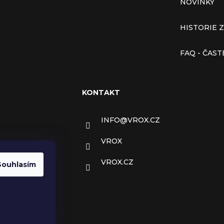
NOVINKY
HISTORIE 
FAQ - ČAS
KONTAKT
INFO
@
VROX.CZ
VROX
VROX.CZ
Souhlasím