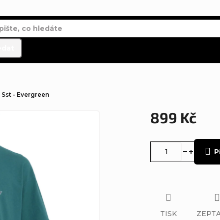
edat
Sst - Evergreen
899 Kč
Měrná
cena:
P
TISK
ZEPTA