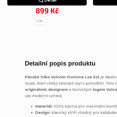
Detail
899 Kč
L/XL
Detailní popis produktu
Pánské triko Volcom Ovstone Lse Sst
je ideál
muže, kteří chtějí skloubit styl s pohodlím. Toto 
originálním designem
a ikonickým
logem Volc
váš moderní vzhled.
Materiál:
100% bavlna pro maximální komfo
Design:
klasický střih vhodný pro každode