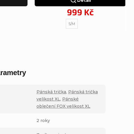
Detail
999 Kč
S/M
rametry
Pánská trička
,
Pánská trička
velikost XL
,
Pánské
oblečení FOX velikost XL
2 roky