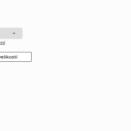
ení
elikostí