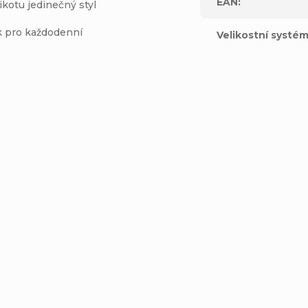
EAN
:
ikotu jedinečný styl
ak pro každodenní
Velikostní systé
riko Volcom Volcom
 Sst - Vintage Violet
Detail
899 Kč
M
L
XL
Pánské triko Volcom