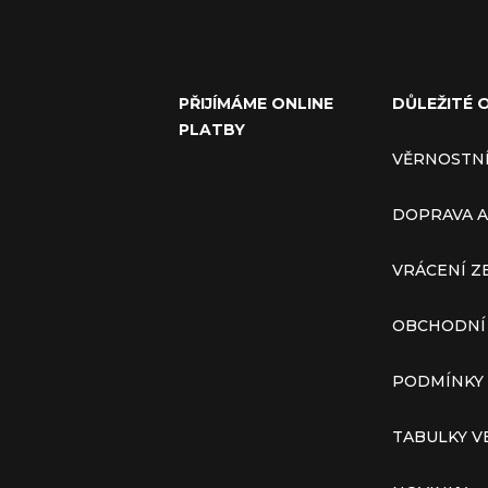
PŘIJÍMÁME ONLINE
DŮLEŽITÉ 
PLATBY
VĚRNOSTN
DOPRAVA A
VRÁCENÍ Z
OBCHODNÍ
PODMÍNKY
TABULKY V