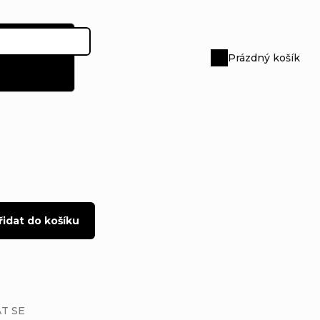
Prázdný košík
Nákupní
košík
řidat do košíku
T SE