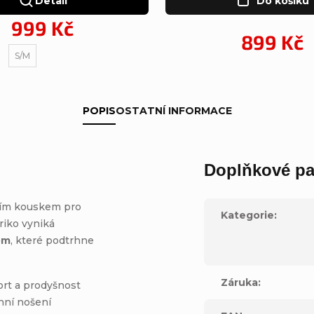
Detail
Do košíku
999 Kč
899 Kč
S/M
POPIS
OSTATNÍ INFORMACE
Doplňkové pa
ním kouskem pro
Kategorie
:
triko vyniká
om
, které podtrhne
Záruka
:
rt a prodyšnost
nní nošení