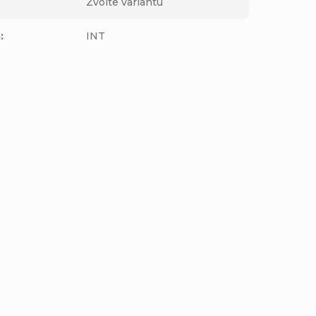
Zvolte variantu
m
:
INT
Pánské triko Volcom Switchflip
Lse Sst Eclipse
Detail
899 Kč
M