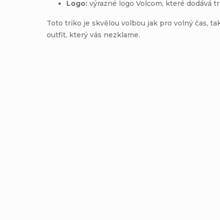
Logo:
výrazné logo Volcom, které dodává tr
Toto triko je skvělou volbou jak pro volný čas, t
outfit, který vás nezklame.
Pánské triko Volcom
Pánské t
Underfaced Lse Sst - White
Stone Lse
Detail
899 Kč
L