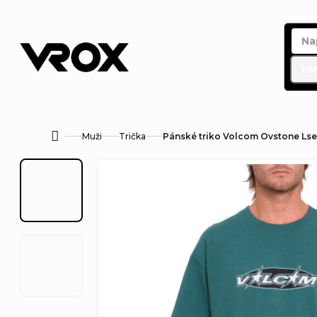
Přejít
na
obsah
Hl
Muži
Trička
Pánské triko Volcom Ovstone Lse 
Domů