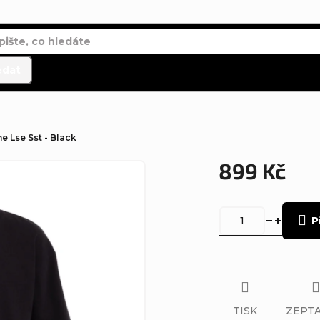
edat
 Lse Sst - Black
899 Kč
Měrná
cena:
P
TISK
ZEPTA