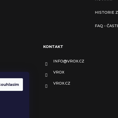
HISTORIE 
FAQ - ČAS
KONTAKT
INFO
@
VROX.CZ
VROX
VROX.CZ
Souhlasím