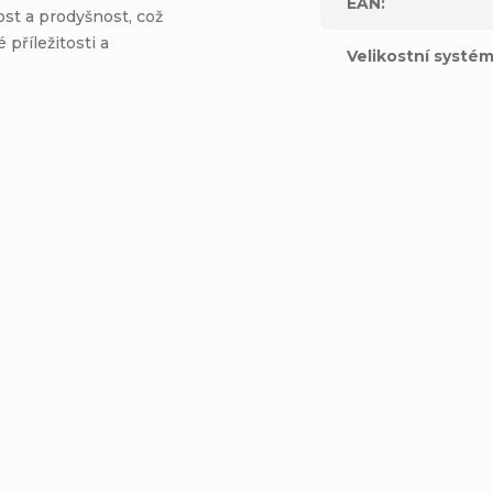
EAN
:
st a prodyšnost, což
 příležitosti a
Velikostní systé
riko Volcom
ed Lse Sst - White
Detail
899 Kč
L
Pánské triko Volcom