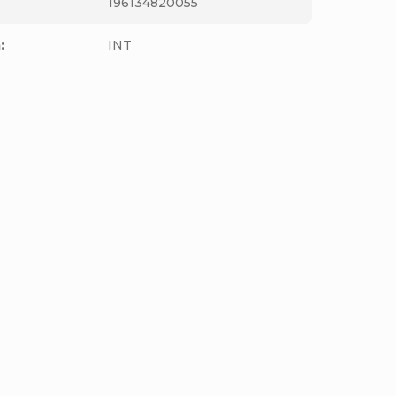
196134820055
m
:
INT
Pánské triko Volcom Switchflip
Lse Sst Eclipse
Detail
899 Kč
M