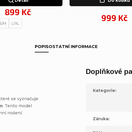
Detail
Do košíku
899 Kč
999 Kč
S/M
L/XL
POPIS
OSTATNÍ INFORMACE
Doplňkové pa
Kategorie
:
které se vyznačuje
om
. Tento model
nní nošení.
Záruka
: