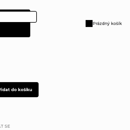
Prázdný košík
Nákupní
košík
řidat do košíku
T SE