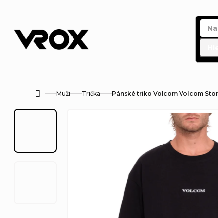
Přejít
na
obsah
Hl
Muži
Trička
Pánské triko Volcom Volcom Stone
Domů