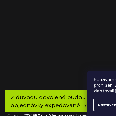
Používáme
prohlížení
zlepšovali
Z důvodu dovolené budou všechny
objednávky expedované 17.8.2026
Nastaven
Copyright 2026
VROX.cz
. Všechna práva vyhrazena.