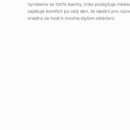
Vyrobeno ze 100% bavlny, triko poskytuje měkko
zajišťuje komfort po celý den. Je ideální pro různé
snadno se hodí k mnoha stylům oblečení.
Pánské triko Volcom Ovstone
Pánské t
Lse Sst - Evergreen
Underfac
Detail
899 Kč
XL