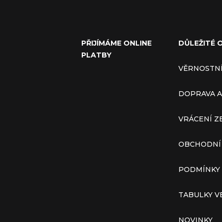
PŘIJÍMÁME ONLINE
DŮLEŽITÉ 
PLATBY
VĚRNOSTN
DOPRAVA A
VRÁCENÍ Z
OBCHODNÍ
PODMÍNKY
TABULKY V
NOVINKY