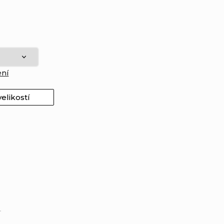
ení
elikostí