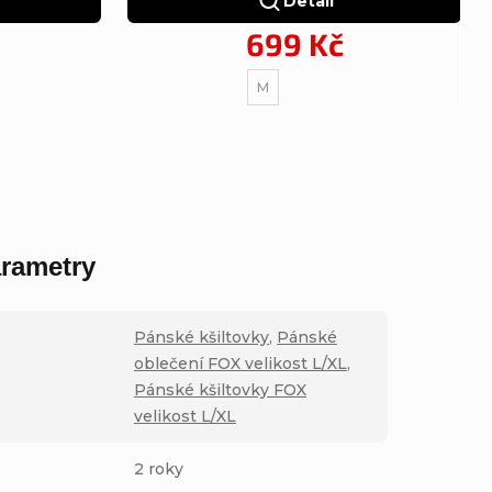
Detail
699 Kč
M
rametry
Pánské kšiltovky
,
Pánské
oblečení FOX velikost L/XL
,
Pánské kšiltovky FOX
velikost L/XL
2 roky