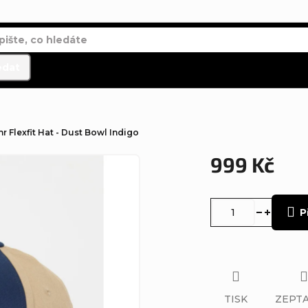
edat
r Flexfit Hat - Dust Bowl Indigo
999 Kč
Měrná
cena:
P
TISK
ZEPTA