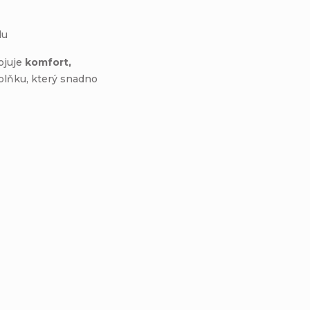
lu
ojuje
komfort,
lňku, který snadno
899 KČ