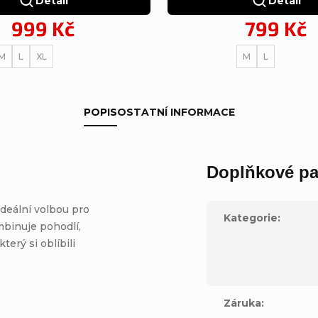
Detail
Detail
999 Kč
799 Kč
M
L
XL
M
L
POPIS
OSTATNÍ INFORMACE
Doplňkové pa
ideální volbou pro
Kategorie
:
mbinuje pohodlí,
 který si oblíbili
Záruka
: