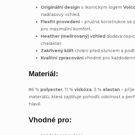
Originální design
s ikonickým logem
Volc
nadčasový vzhled.
Flexfit provedení
– pružná konstrukce se p
pro maximální komfort.
Heather (melírovaný) vzhled
dodává čepici
charakter.
Zakřivený kšilt
chrání před sluncem a podtr
Kvalitní zpracování
vhodné pro každodenní
Materiál:
86 %
polyester
, 11 %
viskóza
, 3 %
elastan
– příj
materiálů, která zajišťuje pohodlí, odolnost a per
hlavě.
Vhodné pro: