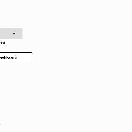
ení
elikostí