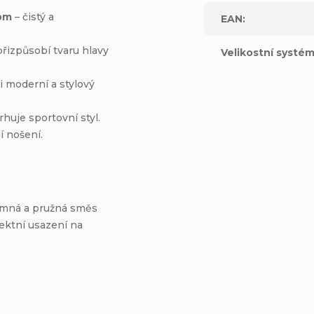
om
– čistý a
EAN
:
řizpůsobí tvaru hlavy
Velikostní systé
 moderní a stylový
huje sportovní styl.
 nošení.
emná a pružná směs
fektní usazení na