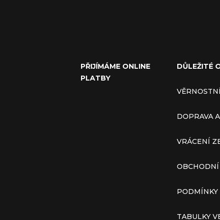
PŘIJÍMÁME ONLINE
DŮLEŽITÉ 
PLATBY
VĚRNOSTN
DOPRAVA A
VRÁCENÍ Z
OBCHODNÍ
PODMÍNKY
TABULKY V