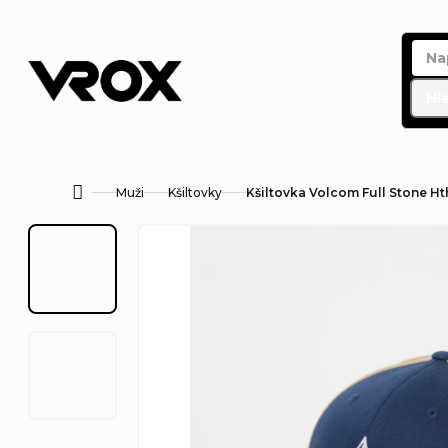
Přejít
na
obsah
Hl
Muži
Kšiltovky
Kšiltovka Volcom Full Stone Hth
Domů