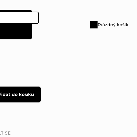
Prázdný košík
Nákupní
košík
řidat do košíku
T SE