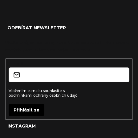
Z
á
ODEBÍRAT NEWSLETTER
p
a
Vložte svůj e-mail a my vám budeme zasílat informace o
nových produktech na našem e-shopu.
t
í
E-mail
Vložením e-mailu souhlasíte s
podmínkami ochrany osobních údajů
Přihlásit se
INSTAGRAM