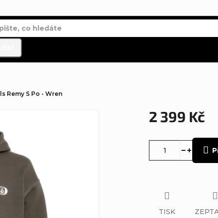
edat
ls Remy S Po - Wren
2 399 Kč
Měrná
cena:
P
TISK
ZEPTA