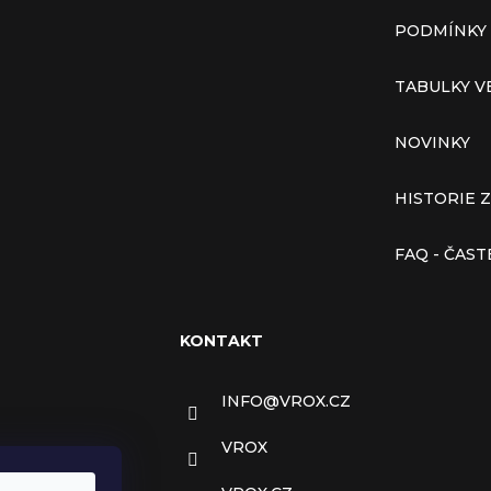
PODMÍNKY
TABULKY V
NOVINKY
HISTORIE 
FAQ - ČAS
KONTAKT
INFO
@
VROX.CZ
VROX