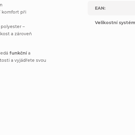
m
EAN
:
í komfort při
Velikostní systé
 polyester –
kkost a zároveň
hledá
funkční
a
tosti a vyjádřete svou