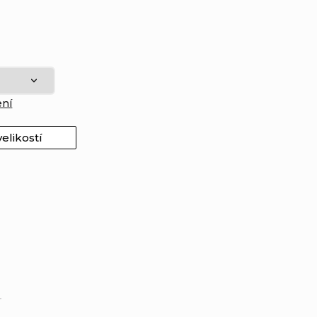
ení
elikostí