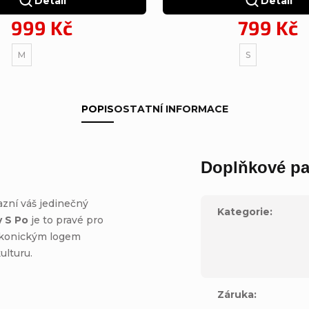
Detail
Detail
999 Kč
799 Kč
M
S
POPIS
OSTATNÍ INFORMACE
Doplňkové pa
azní váš jedinečný
Kategorie
:
y S Po
je to pravé pro
ikonickým logem
ulturu.
Záruka
: