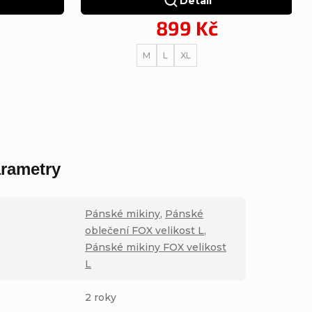
Detail
899 Kč
M
L
XL
rametry
Pánské mikiny
,
Pánské
oblečení FOX velikost L
,
Pánské mikiny FOX velikost
L
2 roky