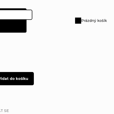
Prázdný košík
Nákupní
košík
řidat do košíku
T SE