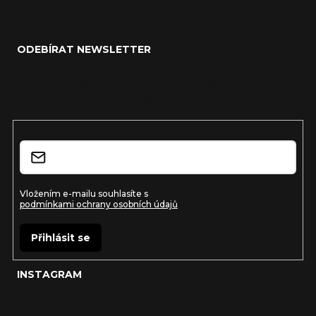
Z
á
ODEBÍRAT NEWSLETTER
p
a
Vložte svůj e-mail a my vám budeme zasílat informace o
nových produktech na našem e-shopu.
t
í
E-mail
Vložením e-mailu souhlasíte s
podmínkami ochrany osobních údajů
Přihlásit se
INSTAGRAM