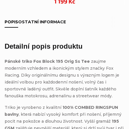
1 199 Kč
POPIS
OSTATNÍ INFORMACE
Detailní popis produktu
Pánské triko Fox Block 195 Orig Ss Tee
zaujme
moderním vzhledem a ikonickým stylem značky Fox
Racing. Díky originálnímu designu s výrazným logem je
ideální volbou pro každodenní nošení, volný čas i
sportovně laděný outfit. Skvěle doplní šatník každého
fanouška motokrosu, adrenalinu a streetwear módy.
Triko je vyrobeno z kvalitní
100% COMBED RINGSPUN
bavlny
, která nabízí vysoký komfort při nošení, příjemný
pocit na pokožce a dlouhou životnost. Vyšší gramáž
195
GSM
zajišťuje pevnější materiál, který si drží svůj tvar i při