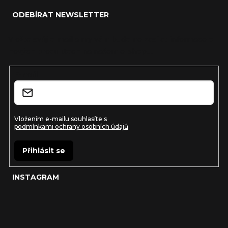
á
ODEBÍRAT NEWSLETTER
p
a
Vložte svůj e-mail a my vám budeme zasílat informace o
nových produktech na našem e-shopu.
t
í
E-mail
Vložením e-mailu souhlasíte s
podmínkami ochrany osobních údajů
Přihlásit se
INSTAGRAM