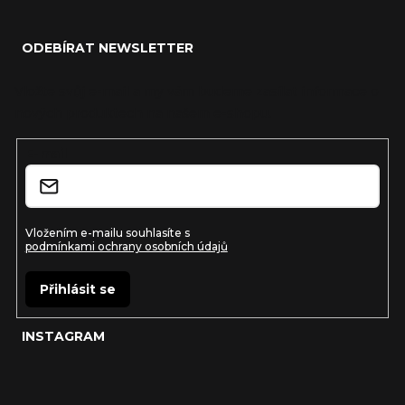
Z
á
ODEBÍRAT NEWSLETTER
p
a
Vložte svůj e-mail a my vám budeme zasílat informace o
nových produktech na našem e-shopu.
t
í
E-mail
Vložením e-mailu souhlasíte s
podmínkami ochrany osobních údajů
Přihlásit se
INSTAGRAM