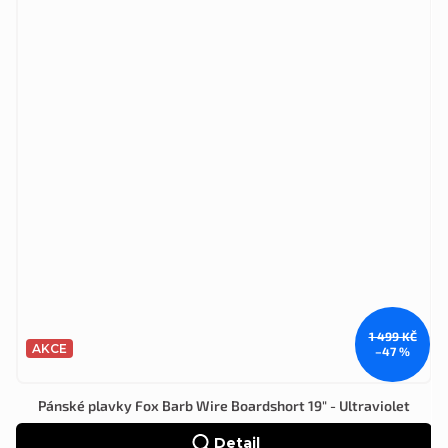
1 499 KČ
AKCE
–47 %
Pánské plavky Fox Barb Wire Boardshort 19" - Ultraviolet
Detail