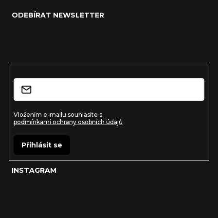
á
ODEBÍRAT NEWSLETTER
p
a
Vložte svůj e-mail a my vám budeme zasílat informace o
nových produktech na našem e-shopu.
t
í
E-mail
Vložením e-mailu souhlasíte s
podmínkami ochrany osobních údajů
Přihlásit se
INSTAGRAM