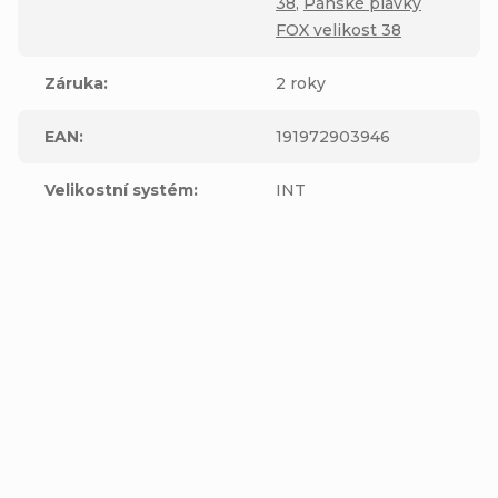
38
,
Pánské plavky
FOX velikost 38
Záruka
:
2 roky
EAN
:
191972903946
Velikostní systém
:
INT
Výrobní
společnost
Fox Head
:
Inc.16752 Armstrong AveIrvine, CA
Adresa
:
92606United States
Zástupce
výrobce v
Adventure Sports Group Europe S.L.UC
EU
:
Adresa
Canudas 13-15 Parc Empresarial Mas Blau
zástupce v
108820 El Prat del Llobregat Barcelona,