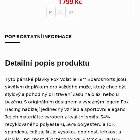
1 799 Kč
M
XL
2X
POPIS
OSTATNÍ INFORMACE
Detailní popis produktu
Tyto pánské plavky Fox Volatile 18"" Boardshorts jsou
skvělým doplňkem pro každého muže, který chce být
stylový a pohodlný při trávení času na pláži nebo u
bazénu. S originálním designem a výrazným logem Fox
Racing nabízejí jedinečný vzhled a sportovní eleganci.
Jejich materiál je vyroben z kvalitní směsi 54%
recyklovaného polyesteru, 36% polyesteru a 10%
spandexu, což zajišťuje vysokou odolnost, lehkost a
skvělou pružnost díky technologii 4 WAY STRETCH