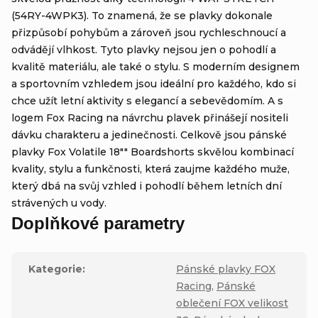
(54RY-4WPK3). To znamená, že se plavky dokonale
přizpůsobí pohybům a zároveň jsou rychleschnoucí a
odvádějí vlhkost. Tyto plavky nejsou jen o pohodlí a
kvalitě materiálu, ale také o stylu. S moderním designem
a sportovním vzhledem jsou ideální pro každého, kdo si
chce užít letní aktivity s elegancí a sebevědomím. A s
logem Fox Racing na návrchu plavek přinášejí nositeli
dávku charakteru a jedinečnosti. Celkově jsou pánské
plavky Fox Volatile 18"" Boardshorts skvělou kombinací
kvality, stylu a funkčnosti, která zaujme každého muže,
který dbá na svůj vzhled i pohodlí během letních dní
strávených u vody.
Doplňkové parametry
Kategorie
:
Pánské plavky FOX
Racing
,
Pánské
oblečení FOX velikost