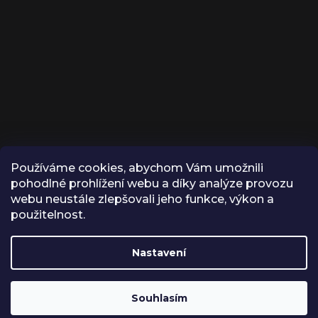
Používáme cookies, abychom Vám umožnili
KONTAKT
pohodlné prohlížení webu a díky analýze provozu
webu neustále zlepšovali jeho funkce, výkon a
INFO
@
VROX.CZ
použitelnost.
VROX
Nastavení
FOXOBCHOD
Souhlasím
Vytvořil Shoptet