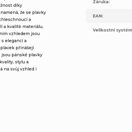
Záruka
:
užnost díky
namená, že se plavky
EAN
:
chleschnoucí a
 a kvalitě materiálu,
Velikostní systé
vním vzhledem jsou
y s elegancí a
plavek přinášejí
ě jsou pánské plavky
ality, stylu a
 na svůj vzhled i
ne, CA 92606United States
pe S.L.UC
al Mas Blau 108820 El Prat del Llobregat Barcelona, SPAIN
t.com