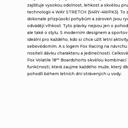
zajišťuje vysokou odolnost, lehkost a skvělou pr
technologii 4 WAY STRETCH (54RY-4WPK3). To z
dokonale přizpůsobí pohybům a zároveň jsou ry
odvádějí vlhkost. Tyto plavky nejsou jen o pohodlí
ale také o stylu. S moderním designem a sporto
ideální pro každého, kdo si chce užít letní aktivit
sebevědomím. A s logem Fox Racing na návrchu 
nositeli dávku charakteru a jedinečnosti. Celkov
Fox Volatile 18"" Boardshorts skvělou kombinací kv
funkčnosti, která zaujme každého muže, který dbá
pohodlí během letních dní strávených u vody.
Výrobní společnost
:
Fox Head
Adresa
:
Inc.16752 Armstrong AveIrvi
Zástupce výrobce v EU
:
Adventure Sports Group Euro
Adresa zástupce v EU
:
Canudas 13-15 Parc Empresari
E-mail zástupce v EU
:
Product.compliance@revelys