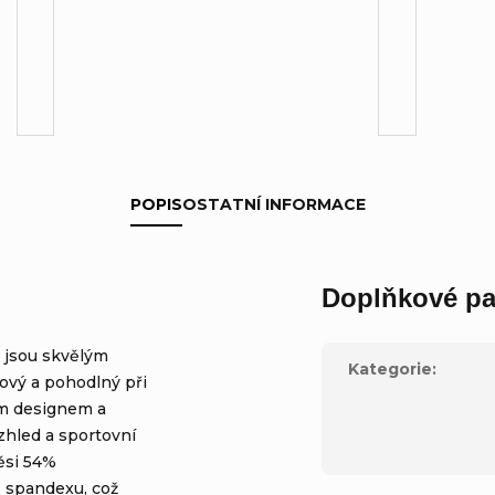
POPIS
OSTATNÍ INFORMACE
Doplňkové pa
s jsou skvělým
Kategorie
:
ový a pohodlný při
ním designem a
zhled a sportovní
měsi 54%
 spandexu, což