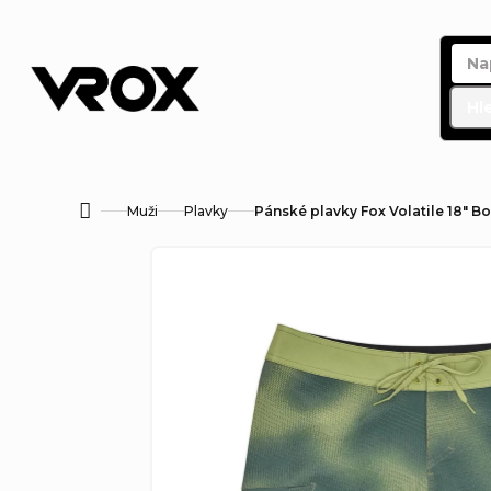
Přejít
na
obsah
Hl
Muži
Plavky
Pánské plavky Fox Volatile 18" B
Domů