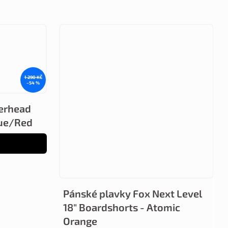
1 290 KČ
–54 %
erhead
lue/Red
Pánské plavky Fox Next Level
18" Boardshorts - Atomic
Orange