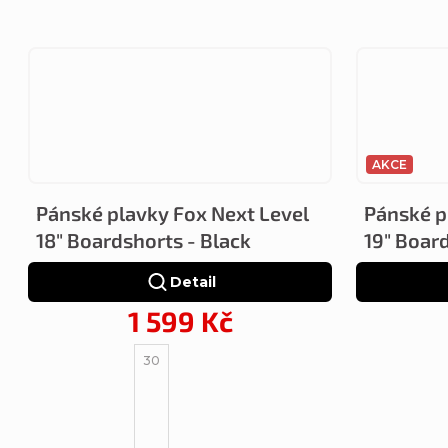
AKCE
Pánské plavky Fox Next Level
Pánské p
18" Boardshorts - Black
19" Boar
Detail
1 599 Kč
30