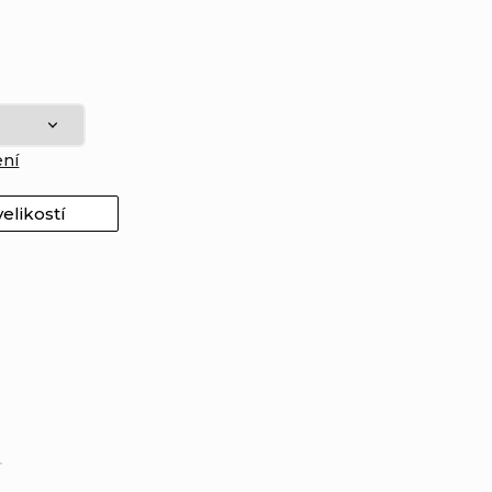
ení
elikostí