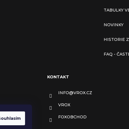
TABULKY V
NOVINKY
HISTORIE 
FAQ - ČAS
KONTAKT
INFO
@
VROX.CZ
VROX
FOXOBCHOD
Souhlasím