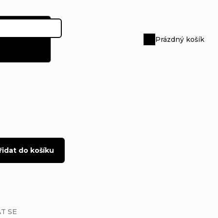
Prázdný košík
Nákupní
košík
řidat do košíku
T SE