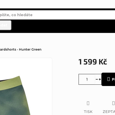
edat
oardshorts - Hunter Green
1 599 Kč
Měrná
cena:
P
TISK
ZEPTA