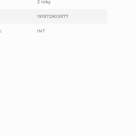
2 roky
191972903977
m
:
INT