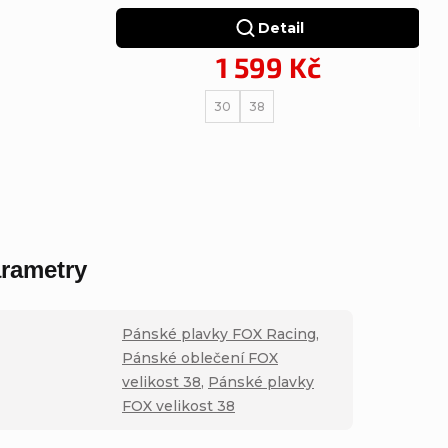
Detail
1 599 Kč
30
38
rametry
Pánské plavky FOX Racing
,
Pánské oblečení FOX
velikost 38
,
Pánské plavky
FOX velikost 38