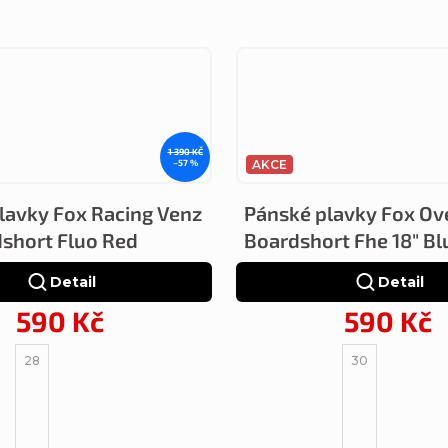
1 390 KČ
–57 %
AKCE
lavky Fox Racing Venz
Pánské plavky Fox Ov
dshort Fluo Red
Boardshort Fhe 18" B
Detail
Detail
590 Kč
590 Kč
28
30