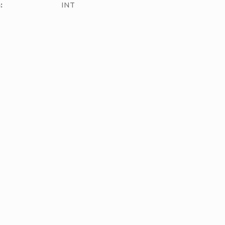
m
:
INT