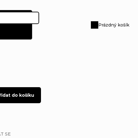
Prázdný košík
Nákupní
košík
řidat do košíku
T SE