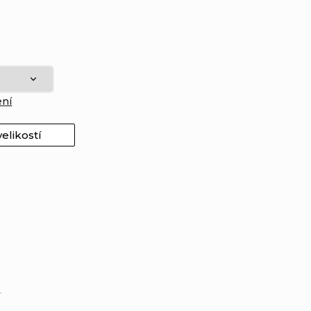
ení
elikostí