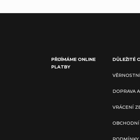
PŘIJÍMÁME ONLINE
DŮLEŽITÉ 
PLATBY
VĚRNOSTN
DOPRAVA A
VRÁCENÍ Z
OBCHODNÍ
PODMÍNKY