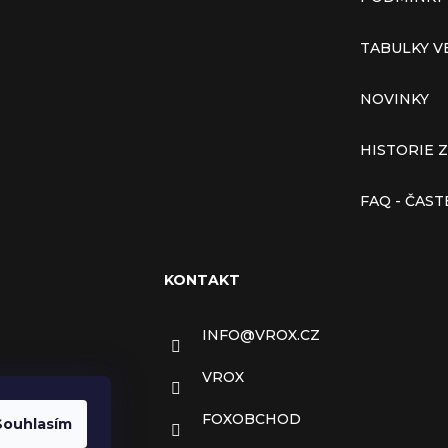
TABULKY V
NOVINKY
HISTORIE 
FAQ - ČAS
KONTAKT
INFO
@
VROX.CZ
VROX
FOXOBCHOD
Souhlasím