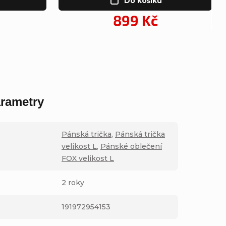
Do košíku
899 Kč
rametry
Pánská trička
,
Pánská trička
velikost L
,
Pánské oblečení
FOX velikost L
2 roky
191972954153