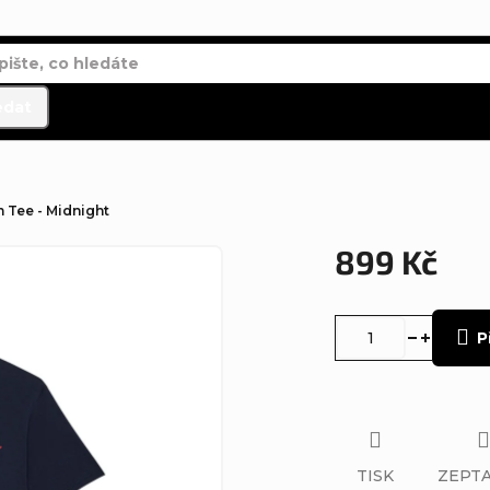
edat
m Tee - Midnight
899 Kč
Měrná
cena:
P
TISK
ZEPTA