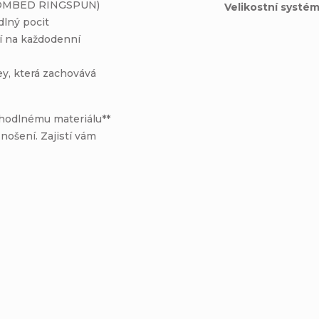
 COMBED RINGSPUN)
Velikostní systé
lný pocit
ní na každodenní
ey, která zachovává
ohodlnému materiálu**
 nošení. Zajistí vám
ne, CA 92606United States
pe S.L.UC
al Mas Blau 108820 El Prat del Llobregat Barcelona, SPAIN
t.com