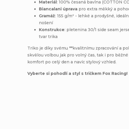
Materiál
: 100% česaná bavlna (COTTON
Biancalani úprava
pro extra měkký a pohod
Gramáž
: 155 g/m² - lehké a prodyšné, ideál
nošení
Konstrukce
: pletenina 30/1 side seam jers
tvar trika
Triko je díky svému **kvalitnímu zpracování a p
skvělou volbou jak pro volný čas, tak i pro běžné
komfort po celý den a navíc stylový vzhled.
Vyberte si pohodlí a styl s tričkem Fox Racing!
Výrobní společnost
:
Fox Head
Adresa
:
Inc.16752 Armstrong AveIrvi
Zástupce výrobce v EU
:
Adventure Sports Group Euro
Adresa zástupce v EU
:
Canudas 13-15 Parc Empresari
E-mail zástupce v EU
:
Product.compliance@revelys