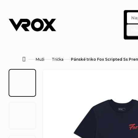
Přejít
na
obsah
Hl
Muži
Trička
Pánské triko Fox Scripted Ss Pre
Domů