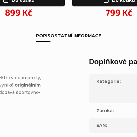
Do košíku
Do košíku
899 Kč
799 Kč
POPIS
OSTATNÍ INFORMACE
Doplňkové pa
ktní volbou pro ty,
Kategorie
:
 vyniká
originálním
 dodává sportovně-
Záruka
:
EAN
: