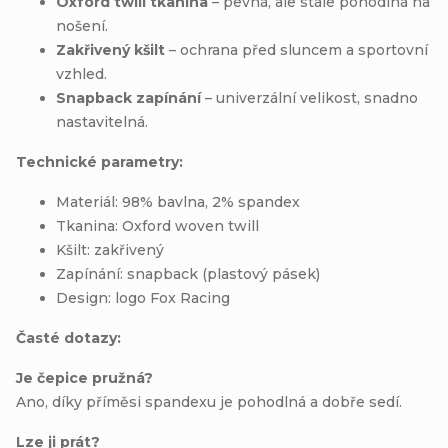
Oxford twill tkanina
– pevná, ale stále pohodlná na
nošení.
Zakřivený kšilt
– ochrana před sluncem a sportovní
vzhled.
Snapback zapínání
– univerzální velikost, snadno
nastavitelná.
Technické parametry:
Materiál: 98% bavlna, 2% spandex
Tkanina: Oxford woven twill
Kšilt: zakřivený
Zapínání: snapback (plastový pásek)
Design: logo Fox Racing
Časté dotazy:
Je čepice pružná?
Ano, díky příměsi spandexu je pohodlná a dobře sedí.
Lze ji prát?