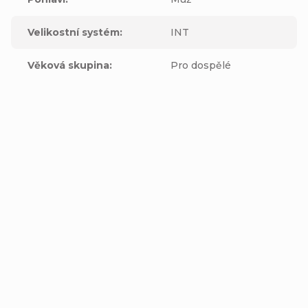
Velikostní systém
:
INT
Věková skupina
:
Pro dospělé
Výrobní
společnost
Fox Head
:
Inc.16752 Armstrong AveIrvine, CA
Adresa
:
92606United States
Zástupce
výrobce v
Adventure Sports Group Europe S.L.UC
EU
:
Adresa
Canudas 13-15 Parc Empresarial Mas Blau
zástupce v
108820 El Prat del Llobregat Barcelona,
EU
:
SPAIN
E-mail
zástupce v
Product.compliance@revelyst.com