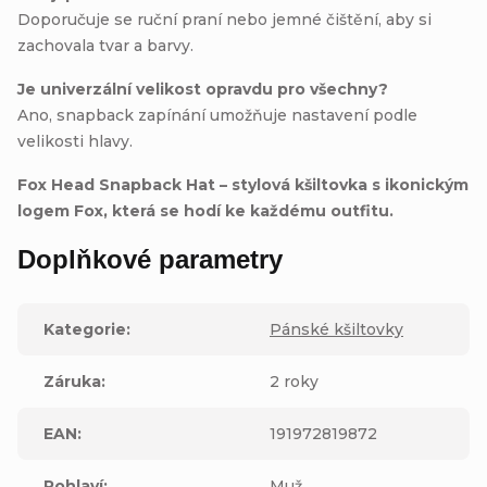
Doporučuje se ruční praní nebo jemné čištění, aby si
zachovala tvar a barvy.
Je univerzální velikost opravdu pro všechny?
Ano, snapback zapínání umožňuje nastavení podle
velikosti hlavy.
Fox Head Snapback Hat – stylová kšiltovka s ikonickým
logem Fox, která se hodí ke každému outfitu.
Doplňkové parametry
Kategorie
:
Pánské kšiltovky
Záruka
:
2 roky
EAN
:
191972819872
Pohlaví
:
Muž