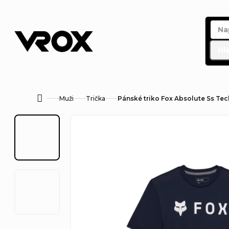
Přejít
na
obsah
Hl
Muži
Trička
Pánské triko Fox Absolute Ss Tec
Domů