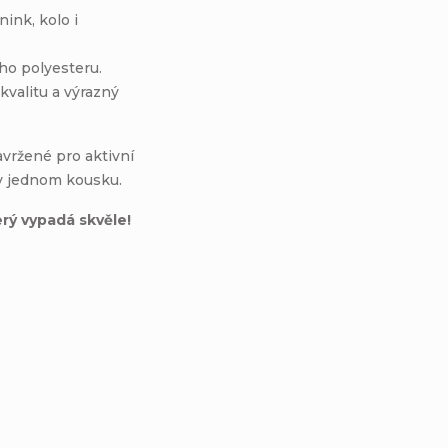
nink, kolo i
o polyesteru.
kvalitu a výrazný
avržené pro aktivní
l v jednom kousku.
erý vypadá skvěle!