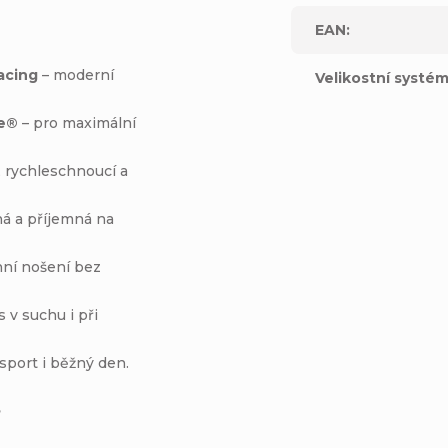
EAN
:
acing
– moderní
Velikostní systé
se®
– pro maximální
, rychleschnoucí a
á a příjemná na
nní nošení bez
s v suchu i při
sport i běžný den.
?