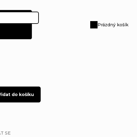
Prázdný košík
Nákupní
košík
řidat do košíku
T SE