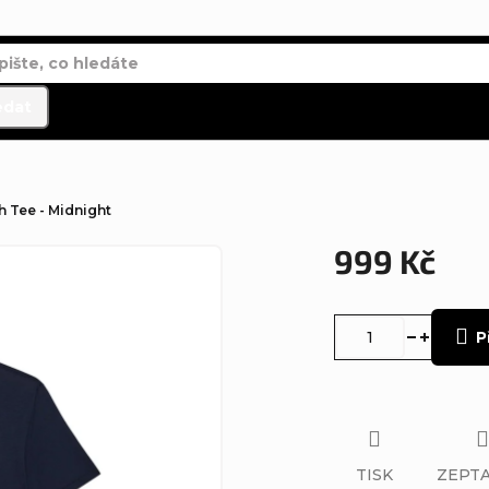
edat
h Tee - Midnight
999 Kč
Měrná
cena:
P
TISK
ZEPTA