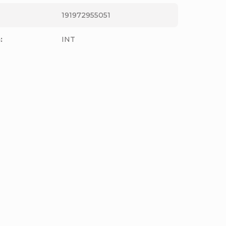
191972955051
m
:
INT