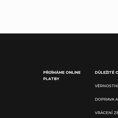
PŘIJÍMÁME ONLINE
DŮLEŽITÉ 
PLATBY
VĚRNOSTN
DOPRAVA A
VRÁCENÍ Z