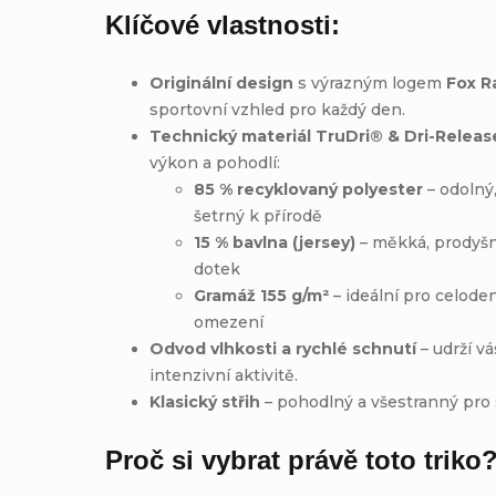
Klíčové vlastnosti:
Originální design
s výrazným logem
Fox R
sportovní vzhled pro každý den.
Technický materiál TruDri® & Dri-Relea
výkon a pohodlí:
85 % recyklovaný polyester
– odolný
šetrný k přírodě
15 % bavlna (jersey)
– měkká, prodyšn
dotek
Gramáž 155 g/m²
– ideální pro celode
omezení
Odvod vlhkosti a rychlé schnutí
– udrží vá
intenzivní aktivitě.
Klasický střih
– pohodlný a všestranný pro 
Proč si vybrat právě toto triko