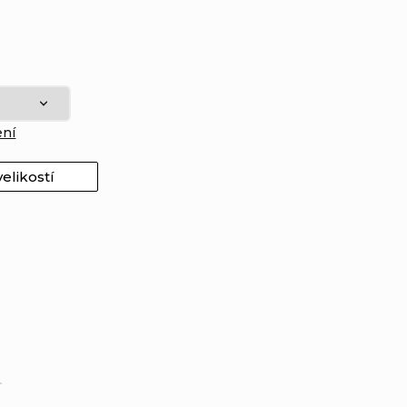
ení
elikostí