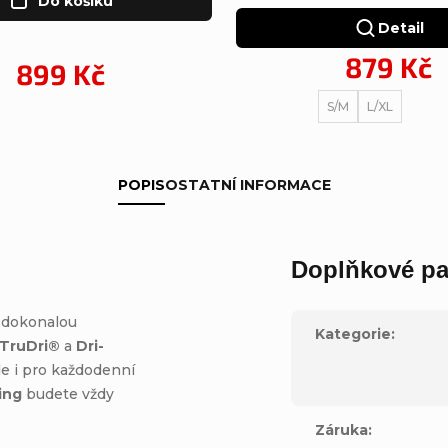
Do košíku
Detail
879 Kč
899 Kč
S/M
L/XL
POPIS
OSTATNÍ INFORMACE
Doplňkové pa
 dokonalou
Kategorie
:
TruDri®
a
Dri-
le i pro každodenní
ing
budete vždy
Záruka
: