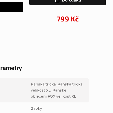
Do košíku
799 Kč
rametry
Pánská trička
,
Pánská trička
velikost XL
,
Pánské
oblečení FOX velikost XL
2 roky