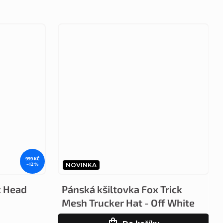
999 KČ
–12 %
NOVINKA
x Head
Pánská kšiltovka Fox Trick
Mesh Trucker Hat - Off White