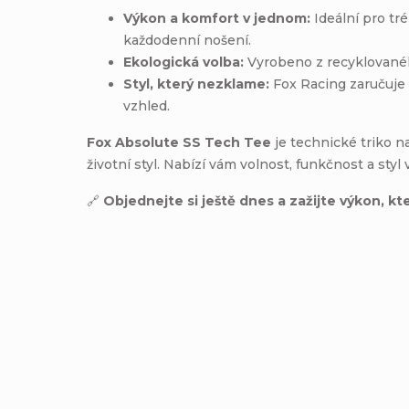
Výkon a komfort v jednom:
Ideální pro tré
každodenní nošení.
Ekologická volba:
Vyrobeno z recyklovanéh
Styl, který nezklame:
Fox Racing zaručuje 
vzhled.
Fox Absolute SS Tech Tee
je technické triko n
životní styl. Nabízí vám volnost, funkčnost a sty
🔗
Objednejte si ještě dnes a zažijte výkon, kt