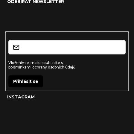
ODEBÍRAT NEWSLETTER
p
a
Vložte svůj e-mail a my vám budeme zasílat informace o
nových produktech na našem e-shopu.
t
í
E-mail
Vložením e-mailu souhlasíte s
podmínkami ochrany osobních údajů
Přihlásit se
INSTAGRAM