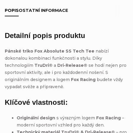
POPIS
OSTATNÍ INFORMACE
Detailní popis produktu
Pánské triko Fox Absolute SS Tech Tee
nabízí
dokonalou kombinaci funkčnosti a stylu. Díky
technologiím
TruDri®
a
Dri-Release®
se hodí nejen pro
sportovní aktivity, ale i pro každodenní nošení. S
originálním designem a logem
Fox Racing
budete vždy
vypadat svěže a připraveně.
Klíčové vlastnosti:
Originální design
s výrazným logem
Fox Racing
–
moderní sportovní vzhled pro každý den.
Technický materiál TruDri® & Dri-Release®
– pro