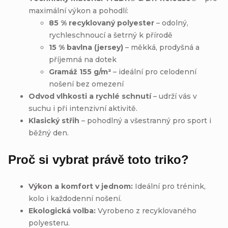
maximální výkon a pohodlí:
85 % recyklovaný polyester
– odolný,
rychleschnoucí a šetrný k přírodě
15 % bavlna (jersey)
– měkká, prodyšná a
příjemná na dotek
Gramáž 155 g/m²
– ideální pro celodenní
nošení bez omezení
Odvod vlhkosti a rychlé schnutí
– udrží vás v
suchu i při intenzivní aktivitě.
Klasický střih
– pohodlný a všestranný pro sport i
běžný den.
Proč si vybrat právě toto triko?
Výkon a komfort v jednom:
Ideální pro trénink,
kolo i každodenní nošení.
Ekologická volba:
Vyrobeno z recyklovaného
polyesteru.