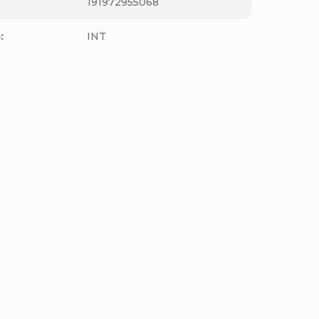
191972955068
m
:
INT