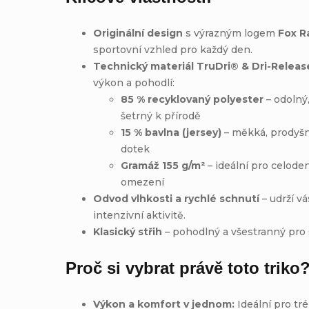
Originální design
s výrazným logem
Fox R
sportovní vzhled pro každý den.
Technický materiál TruDri® & Dri-Relea
výkon a pohodlí:
85 % recyklovaný polyester
– odolný
šetrný k přírodě
15 % bavlna (jersey)
– měkká, prodyšn
dotek
Gramáž 155 g/m²
– ideální pro celode
omezení
Odvod vlhkosti a rychlé schnutí
– udrží vá
intenzivní aktivitě.
Klasický střih
– pohodlný a všestranný pro 
Proč si vybrat právě toto triko
Výkon a komfort v jednom:
Ideální pro tré