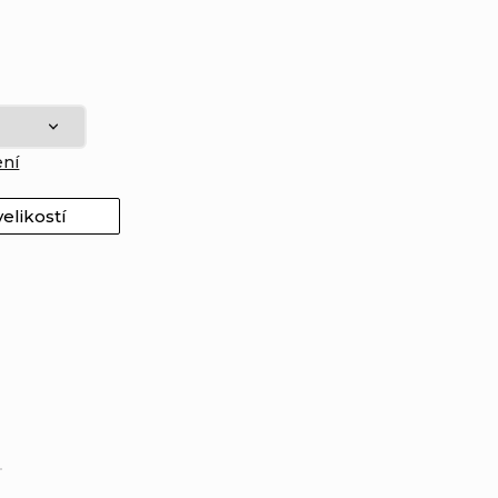
ení
elikostí