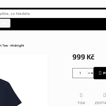
edat
h Tee - Midnight
999 Kč
Měrná
cena:
P
TISK
ZEPTA