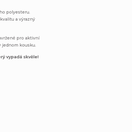
o polyesteru.
kvalitu a výrazný
avržené pro aktivní
l v jednom kousku.
erý vypadá skvěle!