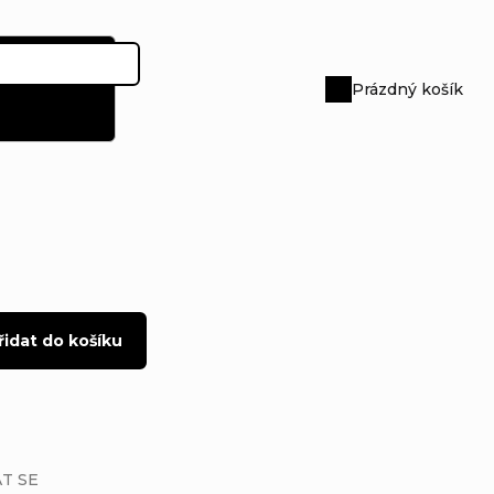
Prázdný košík
Nákupní
košík
řidat do košíku
T SE