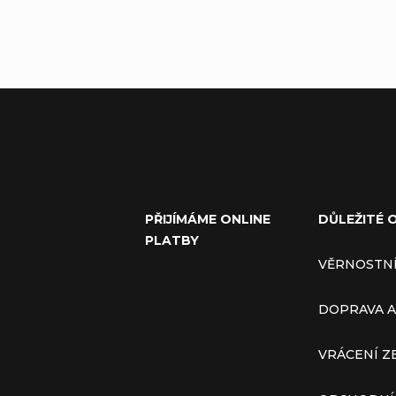
PŘIJÍMÁME ONLINE
DŮLEŽITÉ 
PLATBY
VĚRNOSTN
DOPRAVA A
VRÁCENÍ Z