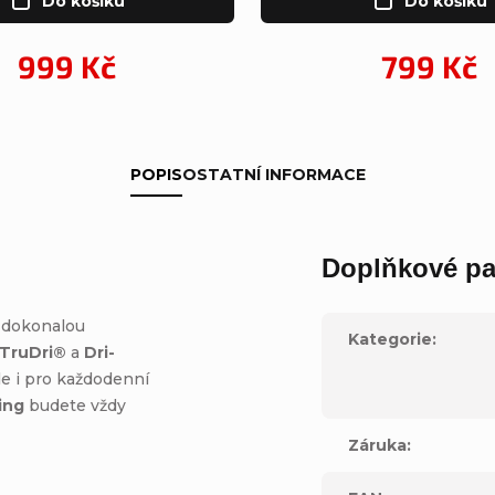
Do košíku
Do košíku
999 Kč
799 Kč
POPIS
OSTATNÍ INFORMACE
Doplňkové pa
 dokonalou
Kategorie
:
TruDri®
a
Dri-
le i pro každodenní
ing
budete vždy
Záruka
: