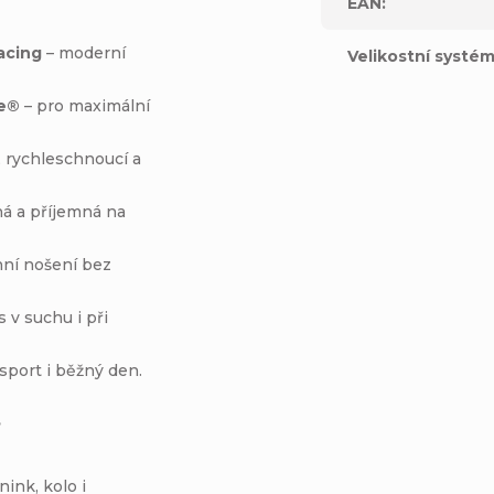
EAN
:
acing
– moderní
Velikostní systé
se®
– pro maximální
, rychleschnoucí a
á a příjemná na
nní nošení bez
s v suchu i při
sport i běžný den.
?
nink, kolo i