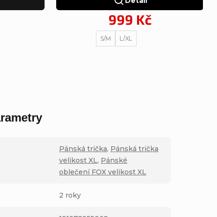
Detail
999 Kč
S/M
L/XL
rametry
Pánská trička
,
Pánská trička
velikost XL
,
Pánské
oblečení FOX velikost XL
2 roky