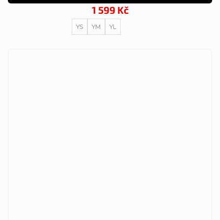
1 599 Kč
YS
YM
YL