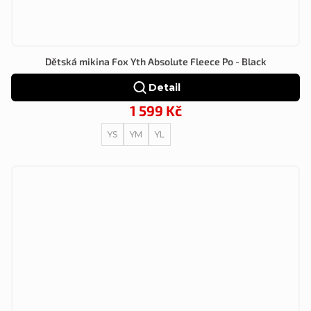
Dětská mikina Fox Yth Absolute Fleece Po - Black
Detail
1 599 Kč
YS
YM
YL