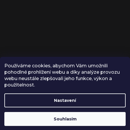
Používáme cookies, abychom Vám umožnili
KONTAKT
pohodlné prohlížení webu a díky analýze provozu
webu neustále zlepšovali jeho funkce, výkon a
INFO
@
VROX.CZ
použitelnost.
VROX
Nastavení
Z důvodu dovolené budou
VROX.CZ
všechny objednávky
expedované 17.8.2026
Souhlasím
Vytvořil Shoptet