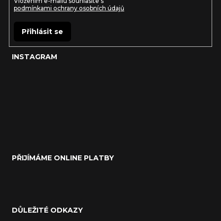
Vložením e-mailu souhlasíte s
k
podmínkami ochrany osobních údajů
y
Přihlásit se
v
ý
INSTAGRAM
p
i
s
u
PŘIJÍMÁME ONLINE PLATBY
DŮLEŽITÉ ODKAZY