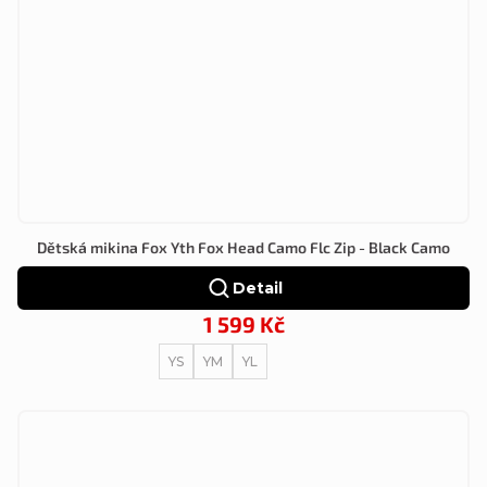
Dětská mikina Fox Yth Fox Head Camo Flc Zip - Black Camo
Detail
1 599 Kč
YS
YM
YL