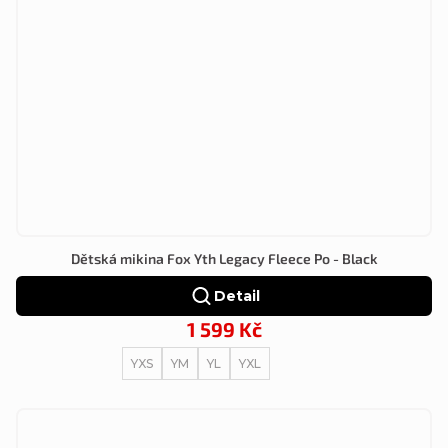
Dětská mikina Fox Yth Legacy Fleece Po - Black
Detail
1 599 Kč
YXS
YM
YL
YXL