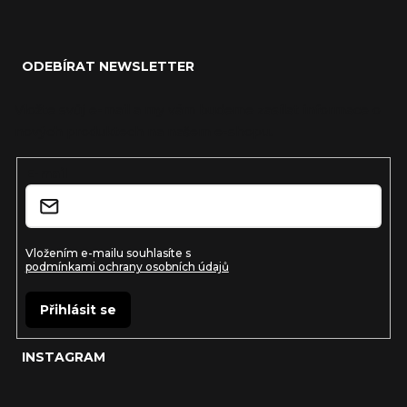
Z
á
ODEBÍRAT NEWSLETTER
p
a
Vložte svůj e-mail a my vám budeme zasílat informace o
nových produktech na našem e-shopu.
t
í
E-mail
Vložením e-mailu souhlasíte s
podmínkami ochrany osobních údajů
Přihlásit se
INSTAGRAM