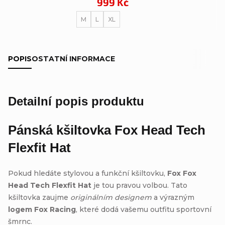
999 Kč
M
L
XL
POPIS
OSTATNÍ INFORMACE
Detailní popis produktu
Pánská kšiltovka
Fox Head Tech
Flexfit Hat
Pokud hledáte stylovou a funkční kšiltovku,
Fox Fox
Head Tech Flexfit Hat
je tou pravou volbou. Tato
kšiltovka zaujme
originálním designem
a výrazným
logem Fox Racing
, které dodá vašemu outfitu sportovní
šmrnc.