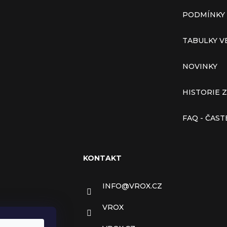
PODMÍNKY
TABULKY V
NOVINKY
HISTORIE 
FAQ - ČAS
KONTAKT
INFO
@
VROX.CZ
VROX