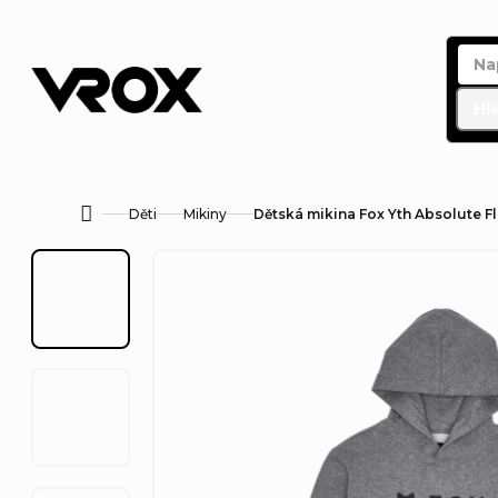
Přejít
na
obsah
Hl
Děti
Mikiny
Dětská mikina Fox Yth Absolute F
Domů