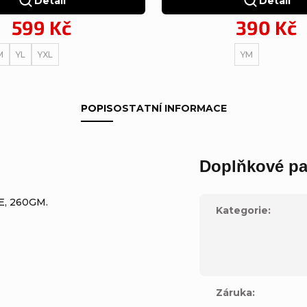
Detail
Detail
599 Kč
390 Kč
M
YL
YXL
YM
POPIS
OSTATNÍ INFORMACE
Doplňkové pa
E, 260GM.
Kategorie
:
Záruka
: