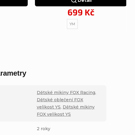
Detail
699 Kč
YM
rametry
Dětské mikiny FOX Racing
,
Dětské oblečení FOX
velikost YS
,
Dětské mikiny
FOX velikost YS
2 roky