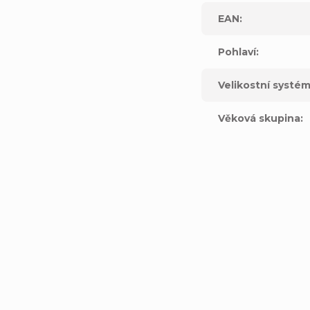
EAN
:
Pohlaví
:
Velikostní systé
Věková skupina
: