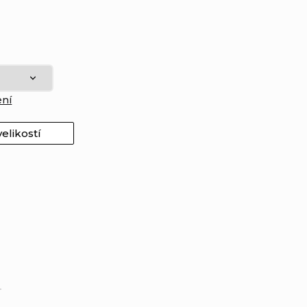
ení
elikostí