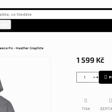
edat
leece Po - Heather Graphite
1 599 Kč
Měrná
cena:
P
TISK
ZEPTA