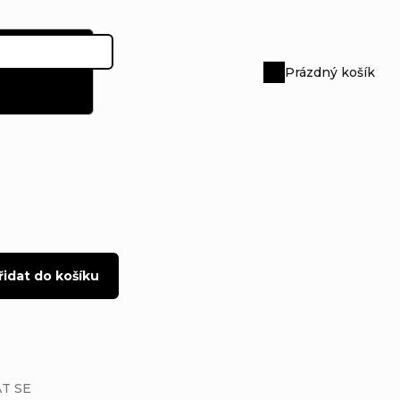
Prázdný košík
Nákupní
košík
řidat do košíku
T SE