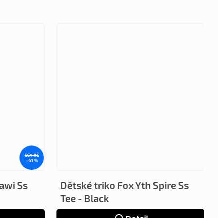
664 KČ
–41 %
Kawi Ss
Dětské triko Fox Yth Spire Ss
Tee - Black