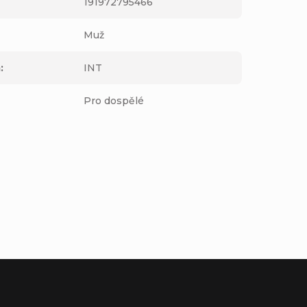
191972795466
Muž
m
:
INT
Pro dospělé