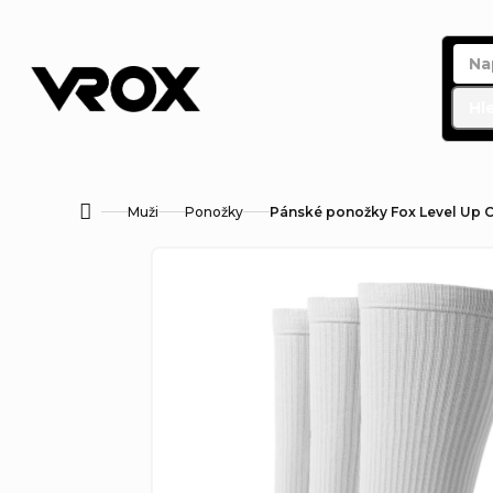
Přejít
na
obsah
Hl
Muži
Ponožky
Pánské ponožky Fox Level Up C
Domů