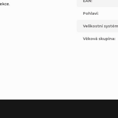
EAN
:
lekce.
Pohlaví
:
Velikostní systé
Věková skupina
:
ne, CA 92606United States
pe S.L.UC
al Mas Blau 108820 El Prat del Llobregat Barcelona, SPAIN
t.com