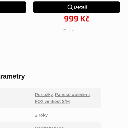
Detail
999 Kč
M
L
rametry
Ponožky
,
Pánské oblečení
FOX velikost S/M
2 roky