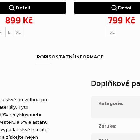
Detail
Detail
899 Kč
799 Kč
M
L
XL
XL
POPIS
OSTATNÍ INFORMACE
Doplňkové pa
u skvělou volbou pro
Kategorie
:
teriály. Tyto
 59% recyklovaného
esteru a 5% elastanu.
Záruka
:
ypadat skvěle a cítit
 a získejte nejen