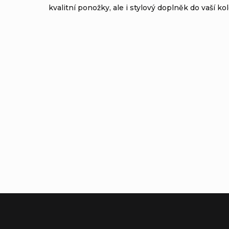
kvalitní ponožky, ale i stylový doplněk do vaší ko
Výrobní společnost
:
Fox Head
Adresa
:
Inc.16752 Armstrong AveIrvi
Zástupce výrobce v EU
:
Adventure Sports Group Euro
Adresa zástupce v EU
:
Canudas 13-15 Parc Empresari
E-mail zástupce v EU
:
Product.compliance@revelys