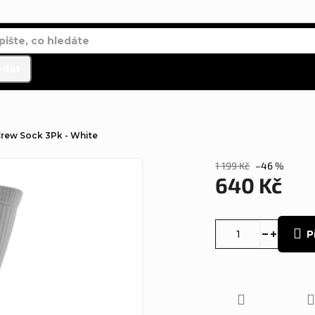
edat
rew Sock 3Pk - White
1 199 Kč
–46 %
640 Kč
Měrná
cena:
P