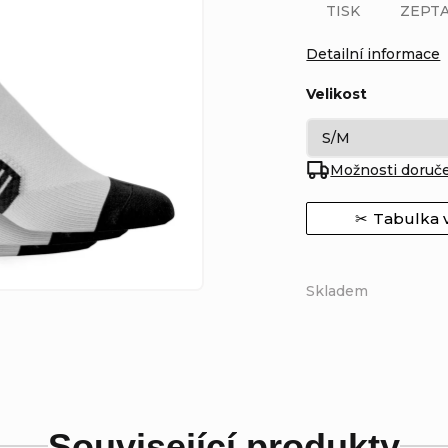
TISK
ZEPTA
Detailní informace
Velikost
Možnosti doruč
Tabulka v
Skladem
Související produkty