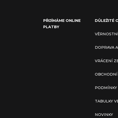
PŘIJÍMÁME ONLINE
DŮLEŽITÉ 
PLATBY
VĚRNOSTN
DOPRAVA A
VRÁCENÍ Z
OBCHODNÍ
PODMÍNKY
TABULKY V
NOVINKY