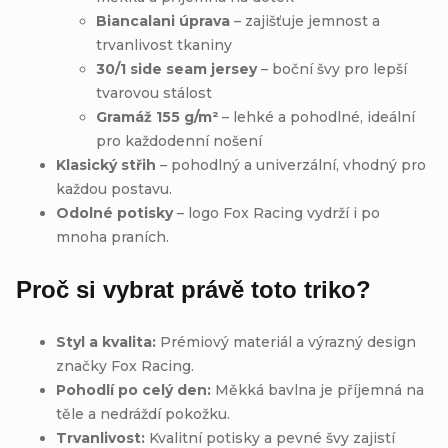
Biancalani úprava
– zajišťuje jemnost a
trvanlivost tkaniny
30/1 side seam jersey
– boční švy pro lepší
tvarovou stálost
Gramáž 155 g/m²
– lehké a pohodlné, ideální
pro každodenní nošení
Klasický střih
– pohodlný a univerzální, vhodný pro
každou postavu.
Odolné potisky
– logo Fox Racing vydrží i po
mnoha praních.
Proč si vybrat právě toto triko?
Styl a kvalita:
Prémiový materiál a výrazný design
značky Fox Racing.
Pohodlí po celý den:
Měkká bavlna je příjemná na
těle a nedráždí pokožku.
Trvanlivost:
Kvalitní potisky a pevné švy zajistí