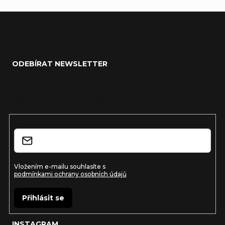
Z
á
ODEBÍRAT NEWSLETTER
p
a
Vložte svůj e-mail a my vám budeme zasílat informace o
nových produktech na našem e-shopu.
t
í
E-mail
Vložením e-mailu souhlasíte s
podmínkami ochrany osobních údajů
Přihlásit se
INSTAGRAM