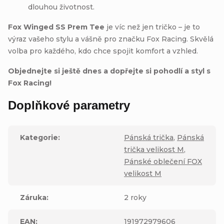
dlouhou životnost.
Fox Winged SS Prem Tee
je víc než jen tričko – je to
výraz vašeho stylu a vášně pro značku Fox Racing. Skvělá
volba pro každého, kdo chce spojit komfort a vzhled.
Objednejte si ještě dnes a dopřejte si pohodlí a styl s
Fox Racing!
Doplňkové parametry
Kategorie
:
Pánská trička
,
Pánská
trička velikost M
,
Pánské oblečení FOX
velikost M
Záruka
:
2 roky
EAN
:
191972979606