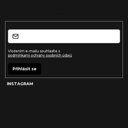
a
Vložte svůj e-mail a my vám budeme zasílat informace o
nových produktech na našem e-shopu.
t
í
E-mail
Vložením e-mailu souhlasíte s
podmínkami ochrany osobních údajů
Přihlásit se
INSTAGRAM