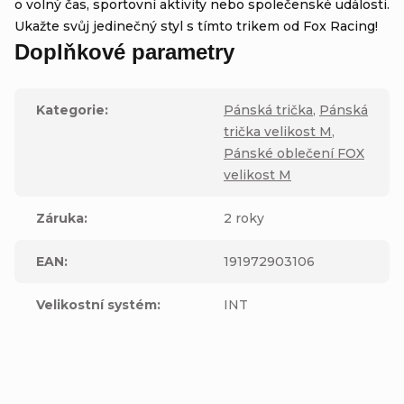
o volný čas, sportovní aktivity nebo společenské události.
Ukažte svůj jedinečný styl s tímto trikem od Fox Racing!
Doplňkové parametry
Kategorie
:
Pánská trička
,
Pánská
trička velikost M
,
Pánské oblečení FOX
velikost M
Záruka
:
2 roky
EAN
:
191972903106
Velikostní systém
:
INT
Výrobní
společnost
Fox Head
: