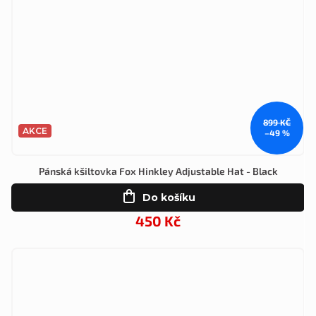
899 KČ
AKCE
–49 %
Pánská kšiltovka Fox Hinkley Adjustable Hat - Black
Do košíku
450 Kč