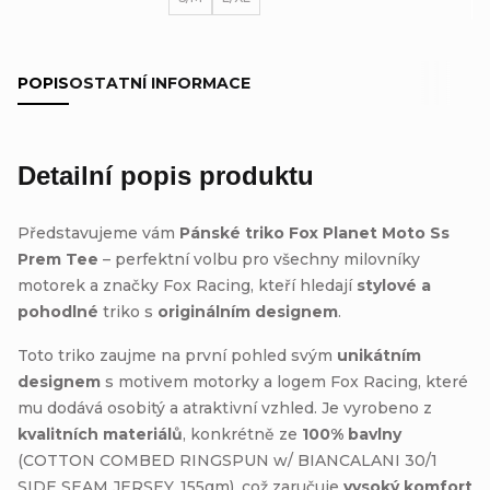
POPIS
OSTATNÍ INFORMACE
Detailní popis produktu
Představujeme vám
Pánské triko Fox Planet Moto Ss
Prem Tee
– perfektní volbu pro všechny milovníky
motorek a značky Fox Racing, kteří hledají
stylové a
pohodlné
triko s
originálním designem
.
Toto triko zaujme na první pohled svým
unikátním
designem
s motivem motorky a logem Fox Racing, které
mu dodává osobitý a atraktivní vzhled. Je vyrobeno z
kvalitních materiálů
, konkrétně ze
100% bavlny
(COTTON COMBED RINGSPUN w/ BIANCALANI 30/1
SIDE SEAM JERSEY, 155gm), což zaručuje
vysoký komfort