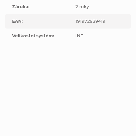
Záruka
:
2 roky
EAN
:
191972939419
Velikostní systém
:
INT