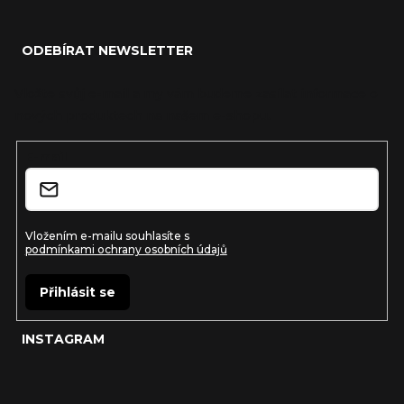
Z
á
ODEBÍRAT NEWSLETTER
p
a
Vložte svůj e-mail a my vám budeme zasílat informace o
nových produktech na našem e-shopu.
t
í
E-mail
Vložením e-mailu souhlasíte s
podmínkami ochrany osobních údajů
Přihlásit se
INSTAGRAM