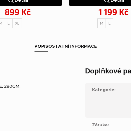
Detail
Detail
899 Kč
1 199 Kč
M
L
XL
M
L
POPIS
OSTATNÍ INFORMACE
Doplňkové pa
E, 280GM.
Kategorie
:
Záruka
: