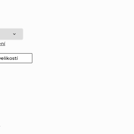
ení
elikostí