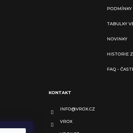
PODMÍNKY
TABULKY V
NOVINKY
HISTORIE 
FAQ - ČAS
KONTAKT
INFO
@
VROX.CZ
VROX