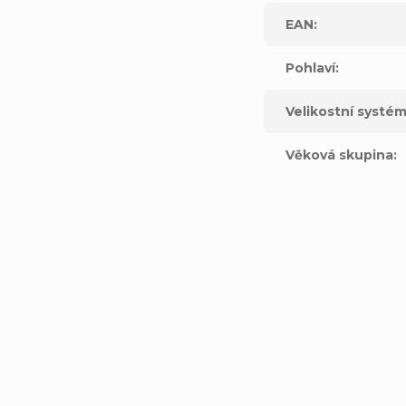
EAN
:
Pohlaví
:
Velikostní systé
Věková skupina
: