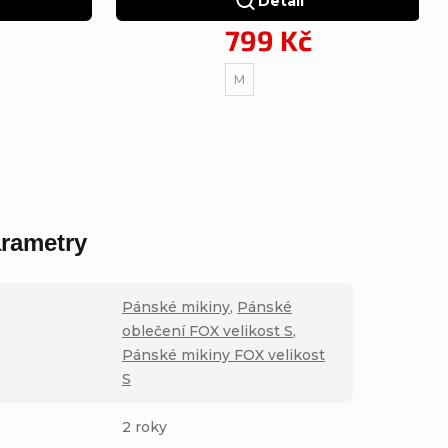
Detail
799 Kč
M
rametry
Pánské mikiny
,
Pánské
oblečení FOX velikost S
,
Pánské mikiny FOX velikost
S
2 roky