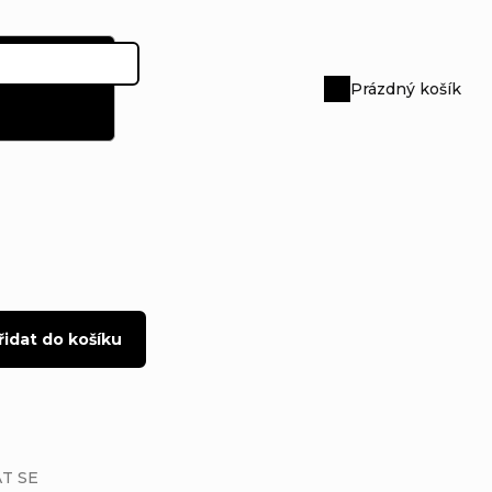
Prázdný košík
Nákupní
košík
řidat do košíku
T SE