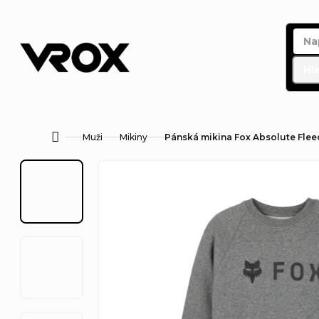
Přejít
na
obsah
Hl
Muži
Mikiny
Pánská mikina Fox Absolute Flee
Domů