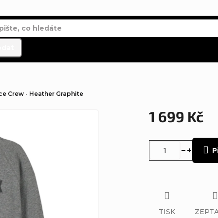
edat
ce Crew - Heather Graphite
1 699 Kč
Měrná
cena:
P
TISK
ZEPTA