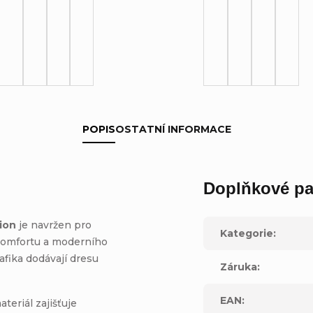
POPIS
OSTATNÍ INFORMACE
Doplňkové pa
ion
je navržen pro
Kategorie
:
, komfortu a moderního
rafika dodávají dresu
Záruka
:
EAN
:
teriál zajišťuje