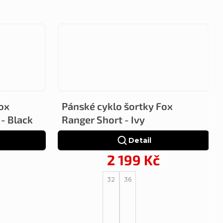
ox
Pánské cyklo šortky Fox
- Black
Ranger Short - Ivy
Detail
2 199 Kč
32
36