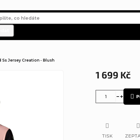
edat
 Ss Jersey Creation - Blush
1 699 Kč
Měrná
cena:
P
TISK
ZEPTA