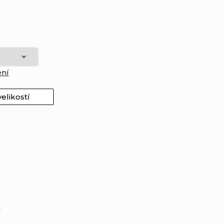
ení
elikostí