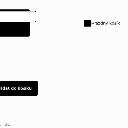
Prázdný košík
Nákupní
košík
řidat do košíku
T SE