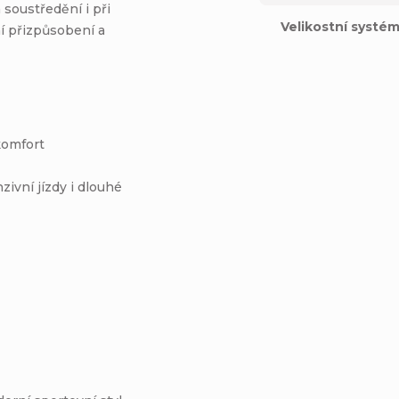
 soustředění i při
Velikostní systé
ní přizpůsobení a
komfort
zivní jízdy i dlouhé