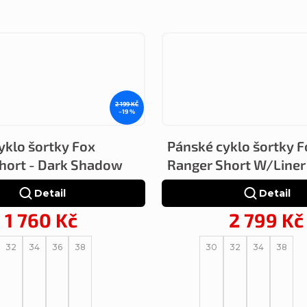
2 199 KČ
–19 %
yklo šortky Fox
Pánské cyklo šortky F
hort - Dark Shadow
Ranger Short W/Liner 
Detail
Detail
1 760 Kč
2 799 Kč
32
34
36
38
30
32
34
38