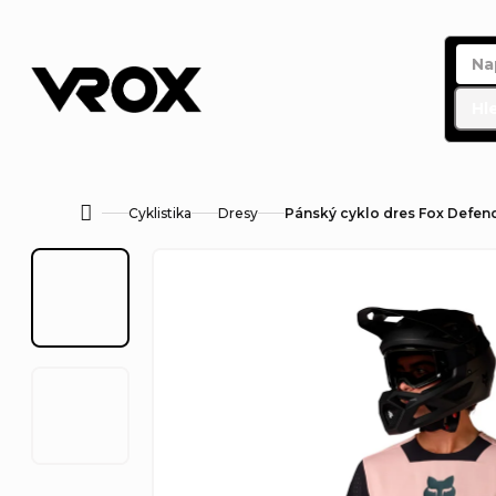
Přejít
na
obsah
Hl
Cyklistika
Dresy
Pánský cyklo dres Fox Defend
Domů