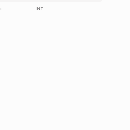
m
:
INT