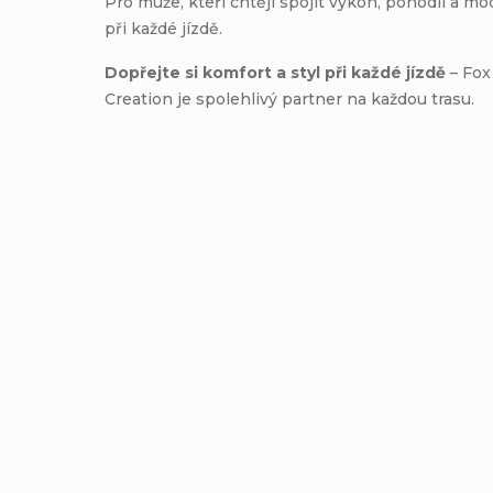
Pro muže, kteří chtějí spojit výkon, pohodlí a mo
při každé jízdě.
Dopřejte si komfort a styl při každé jízdě
– Fox
Creation je spolehlivý partner na každou trasu.