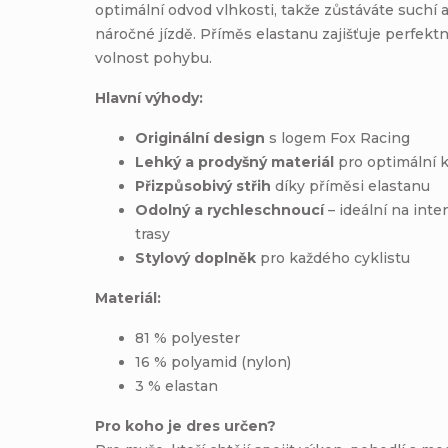
optimální odvod vlhkosti, takže zůstáváte suchí a
náročné jízdě. Příměs elastanu zajišťuje perfekt
volnost pohybu.
Hlavní výhody:
Originální design
s logem Fox Racing
Lehký a prodyšný materiál
pro optimální 
Přizpůsobivý střih
díky příměsi elastanu
Odolný a rychleschnoucí
– ideální na inten
trasy
Stylový doplněk
pro každého cyklistu
Materiál:
81 % polyester
16 % polyamid (nylon)
3 % elastan
Pro koho je dres určen?