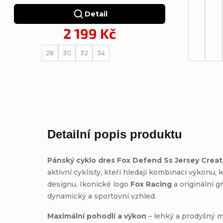
Detail
2 199 Kč
28
30
32
34
Detailní popis produktu
Pánský cyklo dres Fox Defend Ss Jersey Creat
aktivní cyklisty, kteří hledají kombinaci výkonu
designu. Ikonické logo
Fox Racing
a originální g
dynamický a sportovní vzhled.
Maximální pohodlí a výkon
– lehký a prodyšný ma