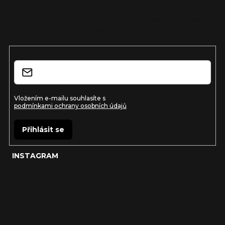
p
a
Vložte svůj e-mail a my vám budeme zasílat informace o
nových produktech na našem e-shopu.
t
í
E-mail
Vložením e-mailu souhlasíte s
podmínkami ochrany osobních údajů
Přihlásit se
INSTAGRAM