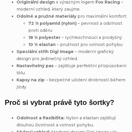
Originální design
s výrazným logem
Fox Racing
–
moderní vzhled, který zaujme.
Odolné a pružné materiály
pro maximální komfort:
72 % polyamid (nylon)
– pevnost a odolnost
proti oděru
18 % polyester
– rychleschnoucí a prodyšný
10 % elastan
– pružnost pro volnost pohybu
Speciální střih Digi Image
– moderní grafický
design pro jedinečný vzhled.
Nastavitelný pas
– zajišťuje perfektní přizpůsobení
tělu.
Kapsy na zip
– bezpečné uložení drobností během
jízdy.
Proč si vybrat právě tyto šortky?
Odolnost a flexibilita:
Nylon a elastan zajišťují
dlouhou životnost a volnost pohybu.
Stylový vzhled:
Moderní design Digi Image vás