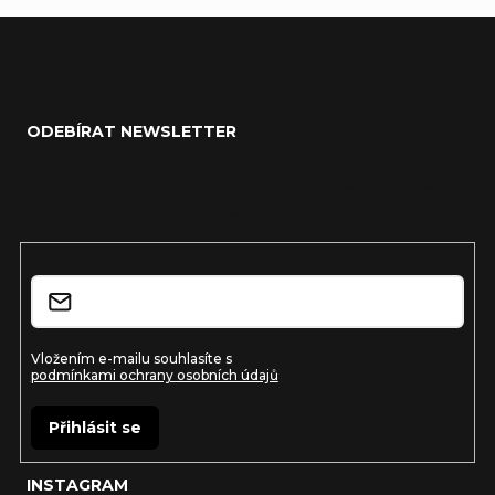
Z
á
ODEBÍRAT NEWSLETTER
p
a
Vložte svůj e-mail a my vám budeme zasílat informace o
nových produktech na našem e-shopu.
t
í
E-mail
Vložením e-mailu souhlasíte s
podmínkami ochrany osobních údajů
Přihlásit se
INSTAGRAM