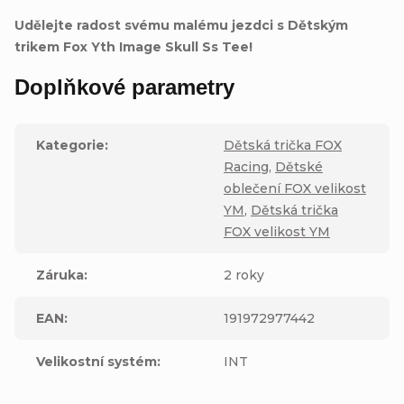
Udělejte radost svému malému jezdci s Dětským
trikem Fox Yth Image Skull Ss Tee!
Doplňkové parametry
Kategorie
:
Dětská trička FOX
Racing
,
Dětské
oblečení FOX velikost
YM
,
Dětská trička
FOX velikost YM
Záruka
:
2 roky
EAN
:
191972977442
Velikostní systém
:
INT