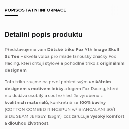
POPIS
OSTATNÍ INFORMACE
Detailní popis produktu
Představujeme vám
Dětské triko Fox Yth Image Skull
Ss Tee
– skvělá volba pro mladé fanoušky značky Fox
Racing, kteří chtějí stylové a pohodlné triko s
originálním
designem
.
Toto triko zaujme na první pohled svým
unikátním
designem s motivem lebky
a logem Fox Racing, které
mu dodává osobitý a cool vzhled. Je vyrobeno z
kvalitních materiálů
, konkrétně ze
100% bavlny
(COTTON COMBED RINGSPUN w/ BIANCALANI 30/1
SIDE SEAM JERSEY, 155gm), což zaručuje
vysoký komfort
a
dlouhou životnost
.