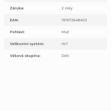
Záruka
:
2 roky
EAN
:
191972648403
Pohlaví
:
Muž
Velikostní systém
:
INT
Věková skupina
:
Děti
Výrobní
společnost
Fox Head
:
Inc.16752 Armstrong AveIrvine, CA
Adresa
:
92606United States
Zástupce
výrobce v
Adventure Sports Group Europe S.L.UC
EU
: