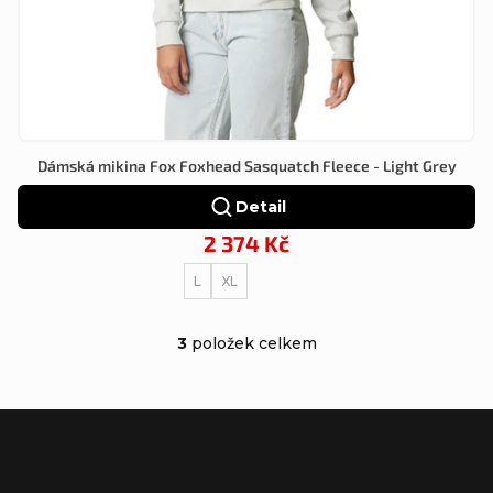
Dámská mikina Fox Foxhead Sasquatch Fleece - Light Grey
Detail
2 374 Kč
L
XL
3
položek celkem
O
v
l
Z
á