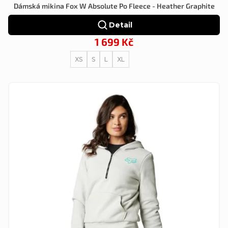
Dámská mikina Fox W Absolute Po Fleece - Heather Graphite
Detail
1 699 Kč
XS
S
L
XL