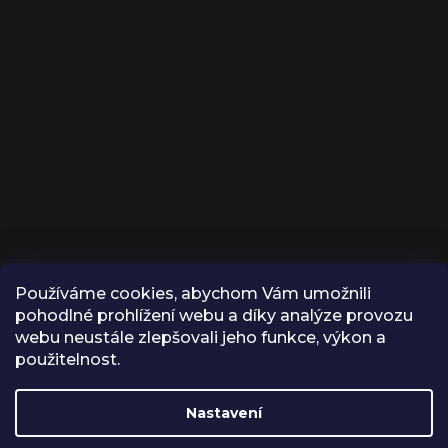
Používáme cookies, abychom Vám umožnili
KONTAKT
pohodlné prohlížení webu a díky analýze provozu
webu neustále zlepšovali jeho funkce, výkon a
INFO
@
VROX.CZ
použitelnost.
VROX
Nastavení
Z důvodu dovolené budou
VROX.CZ