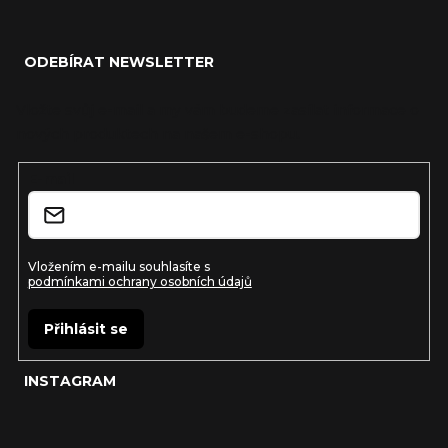
Z
á
ODEBÍRAT NEWSLETTER
p
a
Vložte svůj e-mail a my vám budeme zasílat informace o
nových produktech na našem e-shopu.
t
í
E-mail
Vložením e-mailu souhlasíte s
podmínkami ochrany osobních údajů
Přihlásit se
INSTAGRAM