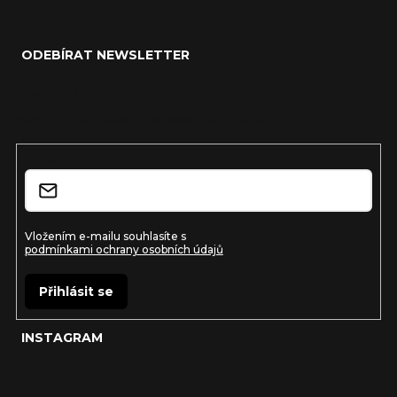
Z
á
ODEBÍRAT NEWSLETTER
p
a
Vložte svůj e-mail a my vám budeme zasílat informace o
nových produktech na našem e-shopu.
t
í
E-mail
Vložením e-mailu souhlasíte s
podmínkami ochrany osobních údajů
Přihlásit se
INSTAGRAM