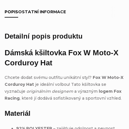
POPIS
OSTATNÍ INFORMACE
Detailní popis produktu
Dámská kšiltovka
Fox W Moto-X
Corduroy Hat
Chcete dodat svému outfitu unikátní styl?
Fox W Moto-X
Corduroy Hat
je ideální volbou! Tato kšiltovka se
vyznačuje
originálním designem
a výrazným
logem Fox
Racing
, které jí dodává sofistikovaný a sportovní vzhled.
Materiál
92% POLYESTER
– zajišťuje odolnost a pevnost