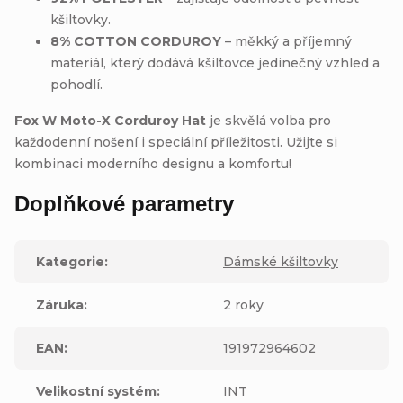
kšiltovky.
8% COTTON CORDUROY
– měkký a příjemný
materiál, který dodává kšiltovce jedinečný vzhled a
pohodlí.
Fox W Moto-X Corduroy Hat
je skvělá volba pro
každodenní nošení i speciální příležitosti. Užijte si
kombinaci moderního designu a komfortu!
Doplňkové parametry
Kategorie
:
Dámské kšiltovky
Záruka
:
2 roky
EAN
:
191972964602
Velikostní systém
:
INT