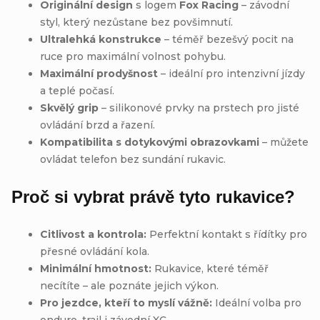
Originální design
s logem
Fox Racing
– závodní
styl, který nezůstane bez povšimnutí.
Ultralehká konstrukce
– téměř bezešvý pocit na
ruce pro maximální volnost pohybu.
Maximální prodyšnost
– ideální pro intenzivní jízdy
a teplé počasí.
Skvělý grip
– silikonové prvky na prstech pro jisté
ovládání brzd a řazení.
Kompatibilita s dotykovými obrazovkami
– můžete
ovládat telefon bez sundání rukavic.
Proč si vybrat právě tyto rukavice?
Citlivost a kontrola:
Perfektní kontakt s řídítky pro
přesné ovládání kola.
Minimální hmotnost:
Rukavice, které téměř
necítíte – ale poznáte jejich výkon.
Pro jezdce, kteří to myslí vážně:
Ideální volba pro
enduro, trail i závodní XC.