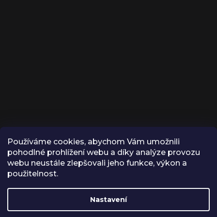
Používáme cookies, abychom Vám umožnili
KONTAKT
pohodlné prohlížení webu a díky analýze provozu
webu neustále zlepšovali jeho funkce, výkon a
INFO
@
VROX.CZ
použitelnost.
VROX
Nastavení
Z důvodu dovolené budou
VROX.CZ
všechny objednávky