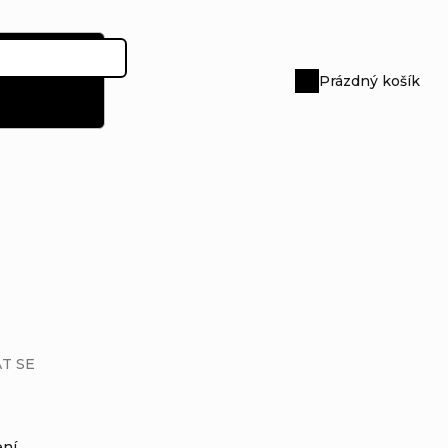
Prázdný košík
Nákupní
košík
T SE
ení