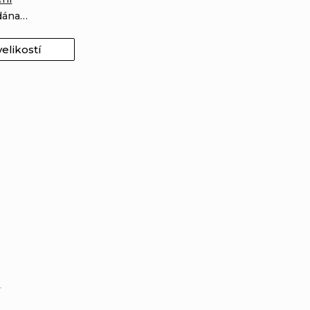
odána…
elikostí