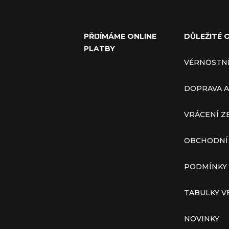
PŘIJÍMÁME ONLINE
DŮLEŽITÉ 
PLATBY
VĚRNOSTN
DOPRAVA A
VRÁCENÍ Z
OBCHODNÍ
PODMÍNKY
TABULKY V
NOVINKY