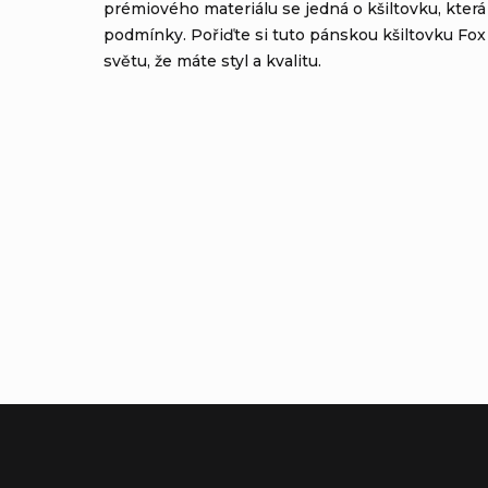
prémiového materiálu se jedná o kšiltovku, která
podmínky. Pořiďte si tuto pánskou kšiltovku Fox
světu, že máte styl a kvalitu.
Výrobní společnost
:
Fox Head
Adresa
:
Inc.16752 Armstrong AveIrvi
Zástupce výrobce v EU
:
Adventure Sports Group Euro
Adresa zástupce v EU
:
Canudas 13-15 Parc Empresari
E-mail zástupce v EU
:
Product.compliance@revelys