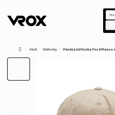
Přejít
na
obsah
Hl
Muži
Kšiltovky
Pánská kšiltovka Fox Alfresco 
Domů