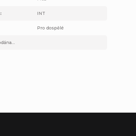
m
:
INT
Pro dospělé
rodána…