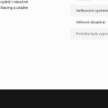
 vydrží i náročné
 Racing a ukážte
Velikostní systé
Věková skupina
:
Položka byla vyp
ne, CA 92606United States
pe S.L.UC
al Mas Blau 108820 El Prat del Llobregat Barcelona, SPAIN
t.com