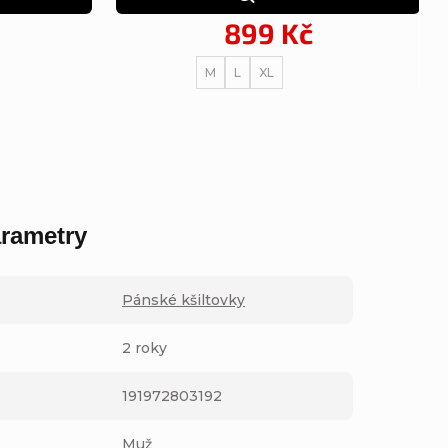
899 Kč
M
L
XL
rametry
Pánské kšiltovky
2 roky
191972803192
Muž