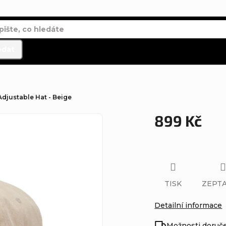
edat
Adjustable Hat - Beige
899 Kč
Měrná
cena:
TISK
ZEPTA
Detailní informace
Možnosti doruč