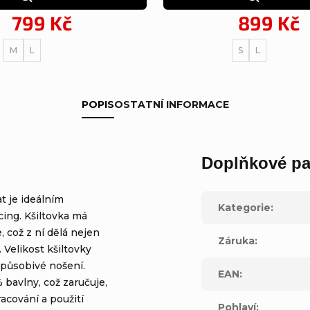
799 Kč
899 Kč
M
L
S
L
POPIS
OSTATNÍ INFORMACE
Doplňkové pa
t je ideálním
Kategorie
:
ing. Kšiltovka má
, což z ní dělá nejen
Záruka
:
 Velikost kšiltovky
izpůsobivé nošení.
EAN
:
 bavlny, což zaručuje,
acování a použití
Pohlaví
: