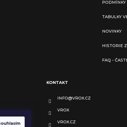
PODMÍNKY
TABULKY V
NOVINKY
HISTORIE 
FAQ - ČAS
KONTAKT
INFO
@
VROX.CZ
VROX
VROX.CZ
Souhlasím