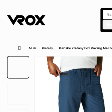
Přejít
na
obsah
Hl
Muži
Kraťasy
Pánské kraťasy Fox Racing Mache
Domů