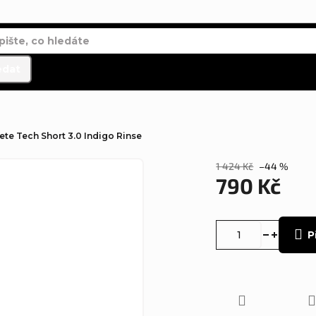
edat
te Tech Short 3.0 Indigo Rinse
1 424 Kč
–44 %
790 Kč
Měrná
cena:
P