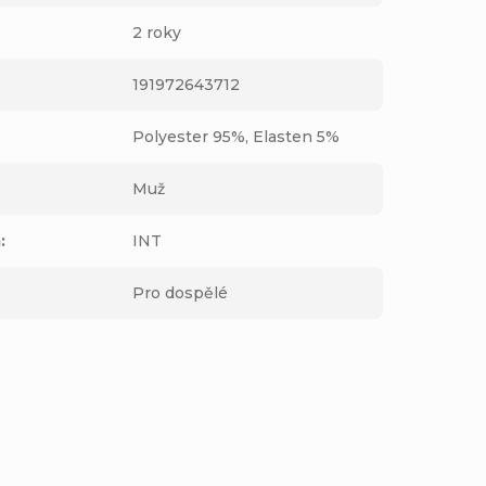
2 roky
191972643712
Polyester 95%, Elasten 5%
Muž
m
:
INT
Pro dospělé