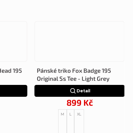
Head 195
Pánské triko Fox Badge 195
Original Ss Tee - Light Grey
Detail
899 Kč
M
L
XL