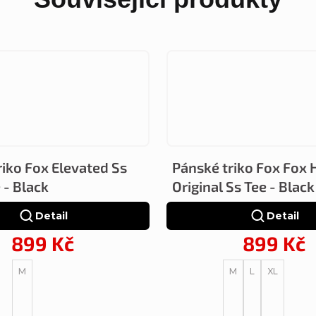
riko Fox Elevated Ss
Pánské triko Fox Fox 
 - Black
Original Ss Tee - Black
Detail
Detail
899 Kč
899 Kč
M
M
L
XL