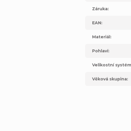
Záruka
:
EAN
:
Materiál
:
Pohlaví
:
Velikostní systé
Věková skupina
:
ne, CA 92606United States
pe S.L.UC
al Mas Blau 108820 El Prat del Llobregat Barcelona, SPAIN
t.com