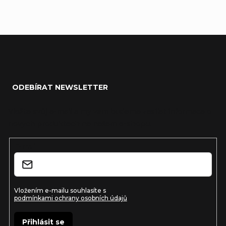
EU
:
Z
á
ODEBÍRAT NEWSLETTER
p
a
Vložte svůj e-mail a my vám budeme zasílat informace o
nových produktech na našem e-shopu.
t
í
E-mail
Vložením e-mailu souhlasíte s
podmínkami ochrany osobních údajů
Přihlásit se