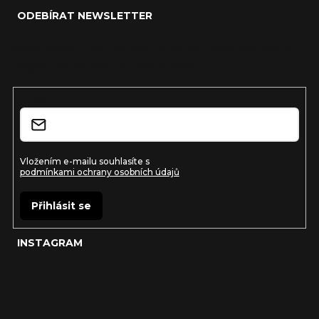
á
ODEBÍRAT NEWSLETTER
p
a
Vložte svůj e-mail a my vám budeme zasílat informace o
nových produktech na našem e-shopu.
t
í
E-mail
Vložením e-mailu souhlasíte s
podmínkami ochrany osobních údajů
Přihlásit se
INSTAGRAM