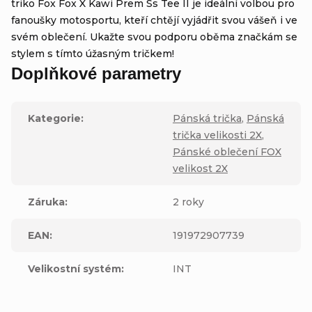
triko Fox Fox X Kawi Prem Ss Tee II je ideální volbou pro
fanoušky motosportu, kteří chtějí vyjádřit svou vášeň i ve
svém oblečení. Ukažte svou podporu oběma značkám se
stylem s tímto úžasným tričkem!
Doplňkové parametry
Kategorie
:
Pánská trička
,
Pánská
trička velikosti 2X
,
Pánské oblečení FOX
velikost 2X
Záruka
:
2 roky
EAN
:
191972907739
Velikostní systém
:
INT
Výrobní
společnost
Fox Head