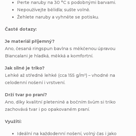
Perte naruby na 30 °C s podobnými barvami.
Nepoužívejte bělidla; sušte volně.
Žehlete naruby a vyhněte se potisku.
Časté dotazy:
Je materiál příjemný?
Ano, česaná ringspun bavlna s měkčenou úpravou
Biancalani je hladká, měkká a komfortní.
Jak silné je triko?
Lehké až středně lehké (cca 155 g/m²) – vhodné na
celodenní nošení i vrstvení.
Drží tvar po praní?
Ano, díky kvalitní pletenině a bočním švům si triko
zachovává tvar i po opakovaném praní.
Využití:
Ideální na každodenní nošení, volný čas i jako