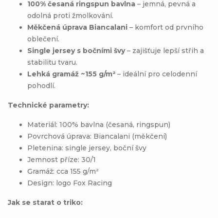
100% česaná ringspun bavlna
– jemná, pevná a
odolná proti žmolkování.
Měkčená úprava Biancalani
– komfort od prvního
oblečení.
Single jersey s bočními švy
– zajišťuje lepší střih a
stabilitu tvaru.
Lehká gramáž ~155 g/m²
– ideální pro celodenní
pohodlí.
Technické parametry:
Materiál: 100% bavlna (česaná, ringspun)
Povrchová úprava: Biancalani (měkčení)
Pletenina: single jersey, boční švy
Jemnost příze: 30/1
Gramáž: cca 155 g/m²
Design: logo Fox Racing
Jak se starat o triko: