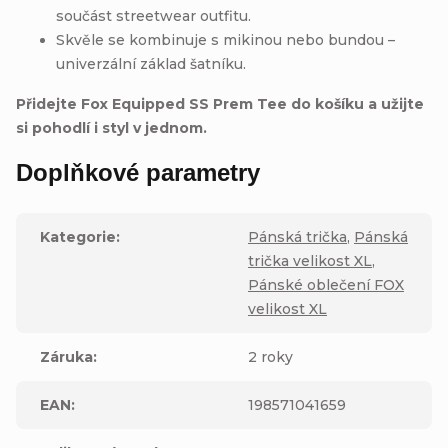
součást streetwear outfitu.
Skvěle se kombinuje s mikinou nebo bundou –
univerzální základ šatníku.
Přidejte Fox Equipped SS Prem Tee do košíku a užijte
si pohodlí i styl v jednom.
Doplňkové parametry
Kategorie
:
Pánská trička
,
Pánská
trička velikost XL
,
Pánské oblečení FOX
velikost XL
Záruka
:
2 roky
EAN
:
198571041659