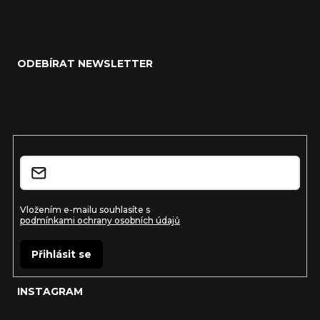
Z
á
ODEBÍRAT NEWSLETTER
p
a
Vložte svůj e-mail a my vám budeme zasílat informace o
nových produktech na našem e-shopu.
t
í
E-mail
Vložením e-mailu souhlasíte s
podmínkami ochrany osobních údajů
Přihlásit se
INSTAGRAM