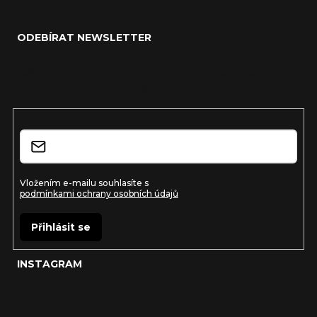
Z
á
ODEBÍRAT NEWSLETTER
p
a
Vložte svůj e-mail a my vám budeme zasílat informace o
nových produktech na našem e-shopu.
t
í
E-mail
Vložením e-mailu souhlasíte s
podmínkami ochrany osobních údajů
Přihlásit se
INSTAGRAM