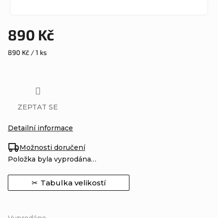
890 Kč
Měrná
890 Kč / 1 ks
cena:
ZEPTAT SE
Detailní informace
Možnosti doručení
Položka byla vyprodána…
Tabulka velikostí
Vyprodáno