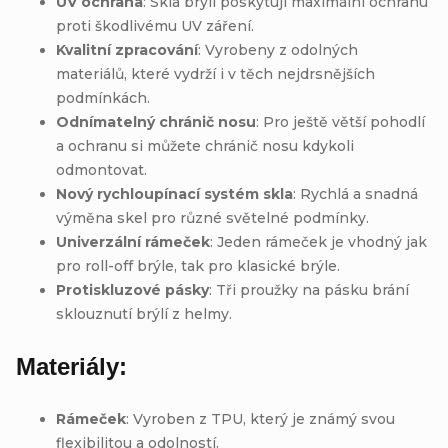
UV ochrana
: Skla brýlí poskytují maximální ochranu
proti škodlivému UV záření.
Kvalitní zpracování
: Vyrobeny z odolných
materiálů, které vydrží i v těch nejdrsnějších
podmínkách.
Odnímatelný chránič nosu
: Pro ještě větší pohodlí
a ochranu si můžete chránič nosu kdykoli
odmontovat.
Nový rychloupínací systém skla
: Rychlá a snadná
výměna skel pro různé světelné podmínky.
Univerzální rámeček
: Jeden rámeček je vhodný jak
pro roll-off brýle, tak pro klasické brýle.
Protiskluzové pásky
: Tři proužky na pásku brání
sklouznutí brýlí z helmy.
Materiály:
Rámeček
: Vyroben z TPU, který je známý svou
flexibilitou a odolností.